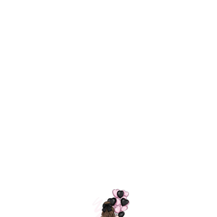
Технология
ШАРИКИ
долгого полета
МОСКВЫ
Индивидуальный
Доставим за
подход к делу
3 часа
Премиальное
Удобная
качество шариков
оплата
=
Назад