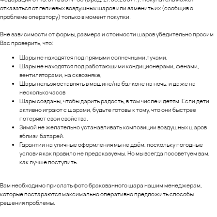
отказаться от гелиевых воздушных шаров или заменить их (сообщив о
проблеме оператору) только в момент покупки.
Вне зависимости от формы, размера и стоимости шаров убедительно просим
Вас проверить, что:
Шары не находятся под прямыми солнечными лучами,
Шары не находятся под работающими кондиционерами, фенами,
вентиляторами, на сквозняке,
Шары нельзя оставлять в машине/на балконе на ночь, и даже на
несколько часов
Шары созданы, чтобы дарить радость, в том числе и детям. Если дети
активно играют с шарами, будьте готовы к тому, что они быстрее
потеряют свои свойства.
Зимой не желательно устанавливать композиции воздушных шаров
вблизи батарей.
Гарантии на уличные оформления мы не даём, поскольку погодные
условия как правило не предсказуемы. Но мы всегда посоветуем вам,
как лучше поступить.
Вам необходимо прислать фото бракованного шара нашим менеджерам,
которые постараются максимально оперативно предложить способы
решения проблемы.