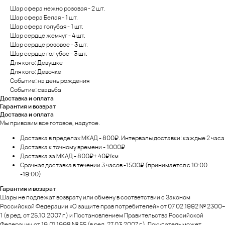
Шар сфера нежно розовая - 2 шт.
Шар сфера Белая - 1 шт.
Шар сфера голубая - 1 шт.
Шар сердце жемчуг - 4 шт.
Шар сердце розовое - 3 шт.
Шар сердце голубое - 3 шт.
Для кого: Девушке
Для кого: Девочке
Событие: на день рождения
Событие: свадьба
Доставка и оплата
Гарантия и возврат
Доставка и оплата
Мы привозим все готовое, надутое.
Доставка в пределах МКАД - 800₽. Интервалы доставки: каждые 2 часа
Доставка к точному времени - 1000₽
Доставка за МКАД - 800₽+ 40₽/км
Срочная доставка в течении 3 часов -1500₽ (принимается с 10:00
-19:00)
Гарантия и возврат
Шары не подлежат возврату или обмену в соответствии с Законом
Российской Федерации «О защите прав потребителей» от 07.02.1992 № 2300–
1 (в ред. от 25.10.2007 г.) и Постановлением Правительства Российской
Федерации от 19.01.1998 № 55 (в ред. 27.03.2007 г.). Покупатель может