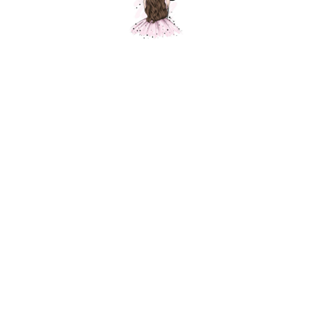
Композиция "Любовь"
Шарики Москвы
000163
9500,00
р.
В корзину
Состав композиции :