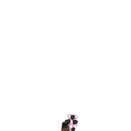
ШАРИКИ
МОСКВЫ
Композиции на 18 лет
Назад
/
Каталог шаров
/
18 лет
=