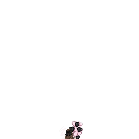
ШАРИКИ
МОСКВЫ
Шарики с бантиками
Назад
Каталог шаров
Шарики с бантиками
/
/
=