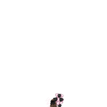
ШАРИКИ
МОСКВЫ
Воздушные шарики для влюбленных
Назад
Каталог шаров
14 февраля
/
/
=