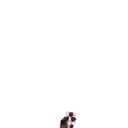
ШАРИКИ
МОСКВЫ
=
Самые красивые
воздушные шарики
в Москве
Создаем уникальные композиции для
любого события и с быстрой
доставкой
ПЕРЕЙТИ В КАТАЛОГ