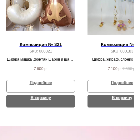
Композиция № 321
Композиция № 1
SKU:
000321
SKU:
000183
Цифра,мишка ,фонтан шаров и шары
Цифра, жираф, слоник и 1
под потолок
7 600
р.
7 100
р.
7 500
р.
Подробнее
Подробнее
В корзину
В корзину