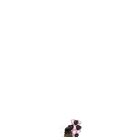
Технология
ШАРИКИ
долгого полета
МОСКВЫ
Индивидуальный
Доставим за
подход к делу
3 часа
Премиальное
Удобная
качество шариков
оплата
=
Назад