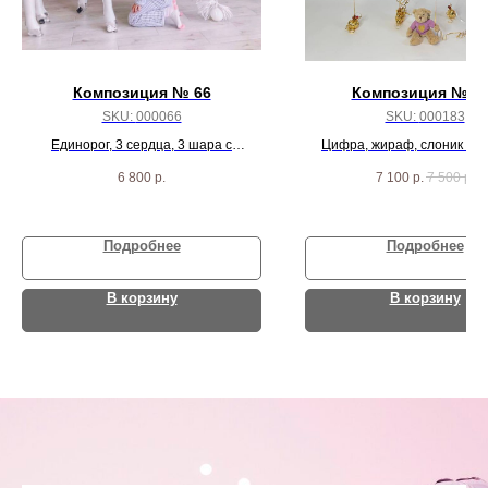
Композиция № 66
Композиция № 1
SKU:
000066
SKU:
000183
Единорог, 3 сердца, 3 шара с
Цифра, жираф, слоник и 1
конфетти и 10 белых шаров
6 800
р.
7 100
р.
7 500
р.
Подробнее
Подробнее
В корзину
В корзину