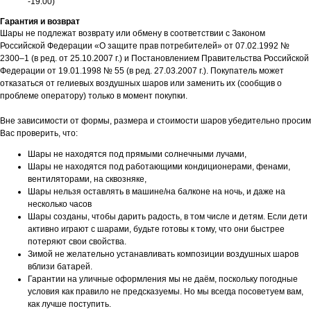
-19:00)
Гарантия и возврат
Шары не подлежат возврату или обмену в соответствии с Законом
Российской Федерации «О защите прав потребителей» от 07.02.1992 №
2300–1 (в ред. от 25.10.2007 г.) и Постановлением Правительства Российской
Федерации от 19.01.1998 № 55 (в ред. 27.03.2007 г.). Покупатель может
отказаться от гелиевых воздушных шаров или заменить их (сообщив о
проблеме оператору) только в момент покупки.
Вне зависимости от формы, размера и стоимости шаров убедительно просим
Вас проверить, что:
Шары не находятся под прямыми солнечными лучами,
Шары не находятся под работающими кондиционерами, фенами,
вентиляторами, на сквозняке,
Шары нельзя оставлять в машине/на балконе на ночь, и даже на
несколько часов
Шары созданы, чтобы дарить радость, в том числе и детям. Если дети
активно играют с шарами, будьте готовы к тому, что они быстрее
потеряют свои свойства.
Зимой не желательно устанавливать композиции воздушных шаров
вблизи батарей.
Гарантии на уличные оформления мы не даём, поскольку погодные
условия как правило не предсказуемы. Но мы всегда посоветуем вам,
как лучше поступить.