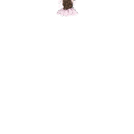
Единорог на радуге
Шарики Москвы
SKU:
2600,00
р.