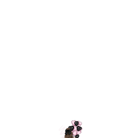
Технология
ШАРИКИ
долгого полета
МОСКВЫ
Индивидуальный
Доставим за
подход к делу
3 часа
Премиальное
Удобная
качество шариков
оплата
=
Назад