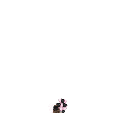
Технология
ШАРИКИ
долгого полета
МОСКВЫ
Индивидуальный
Доставим за
подход к делу
3 часа
Премиальное
Удобная
качество шариков
оплата
=
Назад