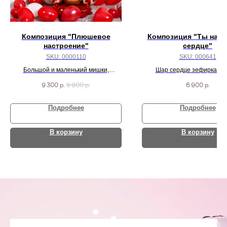
Композиция "Плюшевое
Композиция "Ты навс
настроение"
сердце"
SKU:
0000110
SKU:
000641
Большой и маленький мишки,
Шар сердце зефирка 81 
огромное сердце и 7 маленьких
надписью и фонтан из 10 
9 300
р.
9 900
р.
6 900
р.
сердец, 15 шаров на пол.
Подробнее
Подробнее
В корзину
В корзину