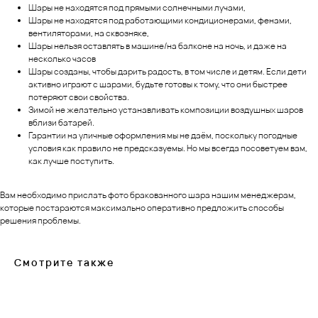
Шары не находятся под прямыми солнечными лучами,
Шары не находятся под работающими кондиционерами, фенами,
вентиляторами, на сквозняке,
Шары нельзя оставлять в машине/на балконе на ночь, и даже на
несколько часов
Шары созданы, чтобы дарить радость, в том числе и детям. Если дети
активно играют с шарами, будьте готовы к тому, что они быстрее
потеряют свои свойства.
Зимой не желательно устанавливать композиции воздушных шаров
вблизи батарей.
Гарантии на уличные оформления мы не даём, поскольку погодные
условия как правило не предсказуемы. Но мы всегда посоветуем вам,
как лучше поступить.
Вам необходимо прислать фото бракованного шара нашим менеджерам,
которые постараются максимально оперативно предложить способы
решения проблемы.
Смотрите также