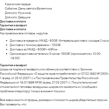
Каркасное сердце
Событие: День святого Валентина
Для кого: Мужчине
Для кого: Девушке
Доставка и оплата
Гарантия и возврат
Доставка и оплата
Мы привозим все готовое, надутое.
Доставка в пределах МКАД - 800₽. Интервалы доставки: каждые 2 часа
Доставка к точному времени - 1000₽
Доставка за МКАД - 800₽+ 40₽/км
Срочная доставка в течении 3 часов -1500₽ (принимается с 10:00
-19:00)
Гарантия и возврат
Шары не подлежат возврату или обмену в соответствии с Законом
Российской Федерации «О защите прав потребителей» от 07.02.1992 № 2300–
1 (в ред. от 25.10.2007 г.) и Постановлением Правительства Российской
Федерации от 19.01.1998 № 55 (в ред. 27.03.2007 г.). Покупатель может
отказаться от гелиевых воздушных шаров или заменить их (сообщив о
проблеме оператору) только в момент покупки.
Вне зависимости от формы, размера и стоимости шаров убедительно просим
Вас проверить, что: