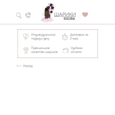
Технология
ШАРИКИ
долгого полета
МОСКВЫ
Индивидуальный
Доставим за
подход к делу
3 часа
Премиальное
Удобная
качество шариков
оплата
=
Назад