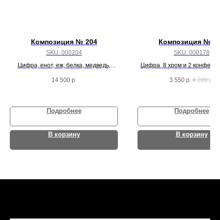
Композиция № 204
Композиция № 1
SKU:
000204
SKU:
000178
Цифра, енот, еж, белка, медведь,
Цифра, 8 хром и 2 конфетт
оленёнок, лиса и 9 разных шариков
14 500
р.
3 550
р.
4 200
р.
Подробнее
Подробнее
В корзину
В корзину