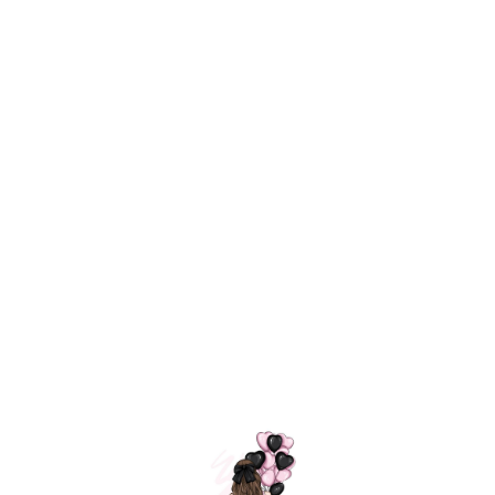
Технология
ШАРИКИ
долгого полета
МОСКВЫ
Индивидуальный
Доставим за
подход к делу
3 часа
Премиальное
Удобная
качество шариков
оплата
=
Назад