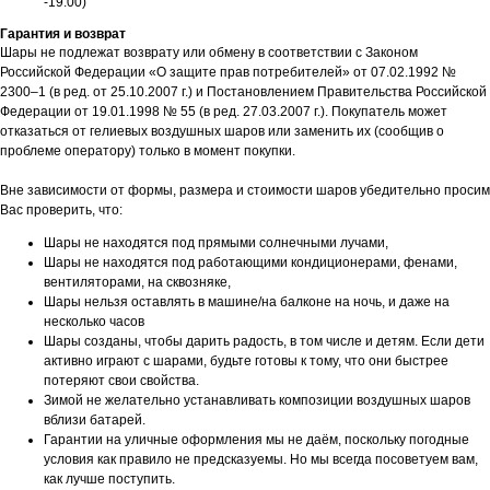
-19:00)
Гарантия и возврат
Шары не подлежат возврату или обмену в соответствии с Законом
Российской Федерации «О защите прав потребителей» от 07.02.1992 №
2300–1 (в ред. от 25.10.2007 г.) и Постановлением Правительства Российской
Федерации от 19.01.1998 № 55 (в ред. 27.03.2007 г.). Покупатель может
отказаться от гелиевых воздушных шаров или заменить их (сообщив о
проблеме оператору) только в момент покупки.
Вне зависимости от формы, размера и стоимости шаров убедительно просим
Вас проверить, что:
Шары не находятся под прямыми солнечными лучами,
Шары не находятся под работающими кондиционерами, фенами,
вентиляторами, на сквозняке,
Шары нельзя оставлять в машине/на балконе на ночь, и даже на
несколько часов
Шары созданы, чтобы дарить радость, в том числе и детям. Если дети
активно играют с шарами, будьте готовы к тому, что они быстрее
потеряют свои свойства.
Зимой не желательно устанавливать композиции воздушных шаров
вблизи батарей.
Гарантии на уличные оформления мы не даём, поскольку погодные
условия как правило не предсказуемы. Но мы всегда посоветуем вам,
как лучше поступить.