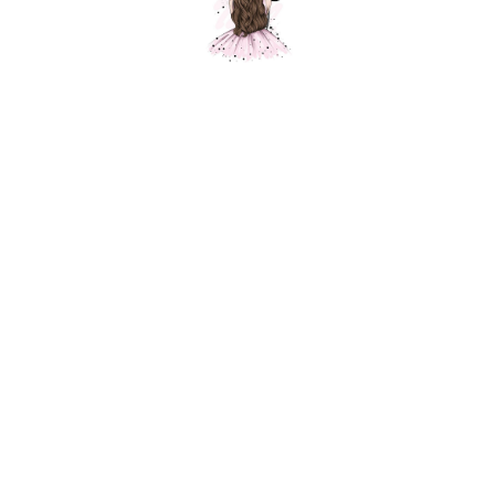
Композиция "Шары мерло, шары
золото хром и шары с конфетти под
потолок"
Шарики Москвы
SKU: