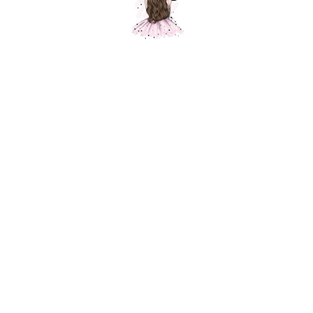
Звезда синие сумерки, 1 шт.
Шарики Москвы
SKU:
370,00
р.