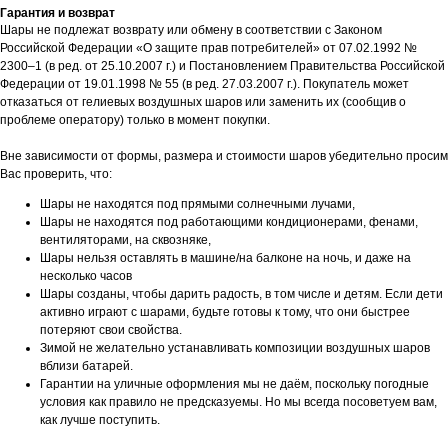
Гарантия и возврат
Шары не подлежат возврату или обмену в соответствии с Законом
Российской Федерации «О защите прав потребителей» от 07.02.1992 №
2300–1 (в ред. от 25.10.2007 г.) и Постановлением Правительства Российской
Федерации от 19.01.1998 № 55 (в ред. 27.03.2007 г.). Покупатель может
отказаться от гелиевых воздушных шаров или заменить их (сообщив о
проблеме оператору) только в момент покупки.
Вне зависимости от формы, размера и стоимости шаров убедительно просим
Вас проверить, что:
Шары не находятся под прямыми солнечными лучами,
Шары не находятся под работающими кондиционерами, фенами,
вентиляторами, на сквозняке,
Шары нельзя оставлять в машине/на балконе на ночь, и даже на
несколько часов
Шары созданы, чтобы дарить радость, в том числе и детям. Если дети
активно играют с шарами, будьте готовы к тому, что они быстрее
потеряют свои свойства.
Зимой не желательно устанавливать композиции воздушных шаров
вблизи батарей.
Гарантии на уличные оформления мы не даём, поскольку погодные
условия как правило не предсказуемы. Но мы всегда посоветуем вам,
как лучше поступить.