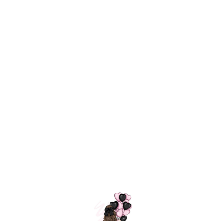
Технология
ШАРИКИ
долгого полета
МОСКВЫ
Индивидуальный
Доставим за
подход к делу
3 часа
Премиальное
Удобная
качество шариков
оплата
=
Назад