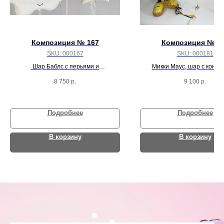
Композиция № 167
Композиция № 1
SKU:
000167
SKU:
000181
Шар Баблс с перьями и
Микки Маус, шар с конфе
индивидуальной надписью, 2 облака,
надписью, цифра, и 10 черн
8 750
р.
9 100
р.
3 звезды и 13 шаров
пастель шаров
Подробнее
Подробнее
В корзину
В корзину