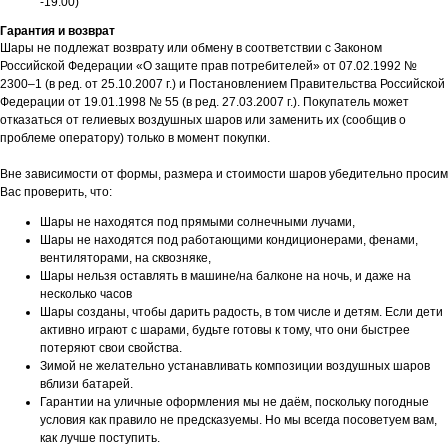
-19:00)
Гарантия и возврат
Шары не подлежат возврату или обмену в соответствии с Законом
Российской Федерации «О защите прав потребителей» от 07.02.1992 №
2300–1 (в ред. от 25.10.2007 г.) и Постановлением Правительства Российской
Федерации от 19.01.1998 № 55 (в ред. 27.03.2007 г.). Покупатель может
отказаться от гелиевых воздушных шаров или заменить их (сообщив о
проблеме оператору) только в момент покупки.
Вне зависимости от формы, размера и стоимости шаров убедительно просим
Вас проверить, что:
Шары не находятся под прямыми солнечными лучами,
Шары не находятся под работающими кондиционерами, фенами,
вентиляторами, на сквозняке,
Шары нельзя оставлять в машине/на балконе на ночь, и даже на
несколько часов
Шары созданы, чтобы дарить радость, в том числе и детям. Если дети
активно играют с шарами, будьте готовы к тому, что они быстрее
потеряют свои свойства.
Зимой не желательно устанавливать композиции воздушных шаров
вблизи батарей.
Гарантии на уличные оформления мы не даём, поскольку погодные
условия как правило не предсказуемы. Но мы всегда посоветуем вам,
как лучше поступить.