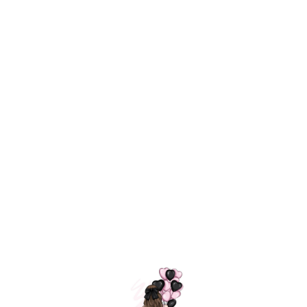
Технология
ШАРИКИ
долгого полета
МОСКВЫ
Индивидуальный
Доставим за
подход к делу
3 часа
Премиальное
Удобная
качество шариков
оплата
=
Назад