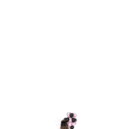
Технология
ШАРИКИ
долгого полета
МОСКВЫ
Индивидуальный
Доставим за
подход к делу
3 часа
Премиальное
Удобная
качество шариков
оплата
=
Назад