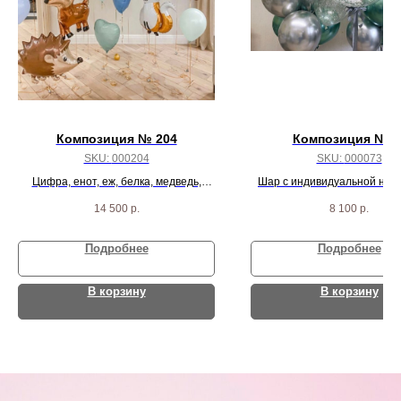
Композиция № 204
Композиция № 7
SKU:
000204
SKU:
000073
Цифра, енот, еж, белка, медведь,
Шар с индивидуальной надп
оленёнок, лиса и 9 разных шариков
шарика с конфетти и 16 се
14 500
р.
8 100
р.
зеленых шаров
Подробнее
Подробнее
В корзину
В корзину