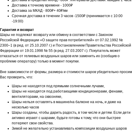
Доставка в пределах МКАД - 800₽. Интервалы доставки: каждые 2 часа
Доставка к точному времени - 1000₽
Доставка за МКАД - 800₽+ 40₽/км
Срочная доставка в течении 3 часов -1500₽ (принимается с 10:00
-19:00)
Гарантия и возврат
Шары не подлежат возврату или обмену в соответствии с Законом
Российской Федерации «О защите прав потребителей» от 07.02.1992 №
2300–1 (в ред. от 25.10.2007 г.) и Постановлением Правительства Российской
Федерации от 19.01.1998 № 55 (в ред. 27.03.2007 г.). Покупатель может
отказаться от гелиевых воздушных шаров или заменить их (сообщив о
проблеме оператору) только в момент покупки.
Вне зависимости от формы, размера и стоимости шаров убедительно просим
Вас проверить, что:
Шары не находятся под прямыми солнечными лучами,
Шары не находятся под работающими кондиционерами, фенами,
вентиляторами, на сквозняке,
Шары нельзя оставлять в машине/на балконе на ночь, и даже на
несколько часов
Шары созданы, чтобы дарить радость, в том числе и детям. Если дети
активно играют с шарами, будьте готовы к тому, что они быстрее
потеряют свои свойства.
Зимой не желательно устанавливать композиции воздушных шаров