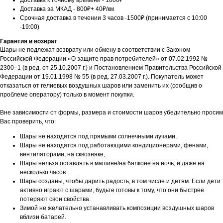
Доставка к точному времени - 1000₽
Доставка за МКАД - 800₽+ 40₽/км
Срочная доставка в течении 3 часов -1500₽ (принимается с 10:00
-19:00)
Гарантия и возврат
Шары не подлежат возврату или обмену в соответствии с Законом
Российской Федерации «О защите прав потребителей» от 07.02.1992 №
2300–1 (в ред. от 25.10.2007 г.) и Постановлением Правительства Российской
Федерации от 19.01.1998 № 55 (в ред. 27.03.2007 г.). Покупатель может
отказаться от гелиевых воздушных шаров или заменить их (сообщив о
проблеме оператору) только в момент покупки.
Вне зависимости от формы, размера и стоимости шаров убедительно просим
Вас проверить, что:
Шары не находятся под прямыми солнечными лучами,
Шары не находятся под работающими кондиционерами, фенами,
вентиляторами, на сквозняке,
Шары нельзя оставлять в машине/на балконе на ночь, и даже на
несколько часов
Шары созданы, чтобы дарить радость, в том числе и детям. Если дети
активно играют с шарами, будьте готовы к тому, что они быстрее
потеряют свои свойства.
Зимой не желательно устанавливать композиции воздушных шаров
вблизи батарей.