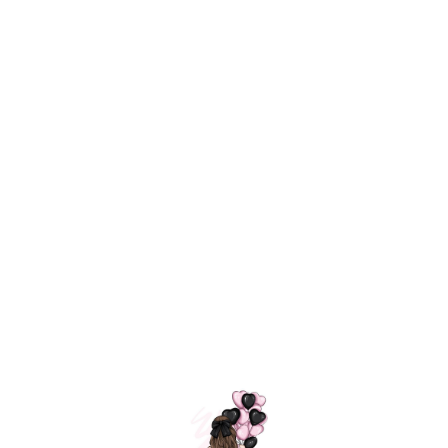
Технология
ШАРИКИ
долгого полета
МОСКВЫ
Индивидуальный
Доставим за
подход к делу
3 часа
Премиальное
Удобная
качество шариков
оплата
=
Назад