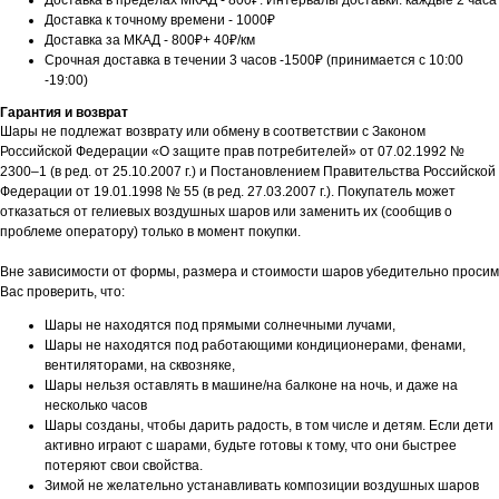
Доставка в пределах МКАД - 800₽. Интервалы доставки: каждые 2 часа
Доставка к точному времени - 1000₽
Доставка за МКАД - 800₽+ 40₽/км
Срочная доставка в течении 3 часов -1500₽ (принимается с 10:00
-19:00)
Гарантия и возврат
Шары не подлежат возврату или обмену в соответствии с Законом
Российской Федерации «О защите прав потребителей» от 07.02.1992 №
2300–1 (в ред. от 25.10.2007 г.) и Постановлением Правительства Российской
Федерации от 19.01.1998 № 55 (в ред. 27.03.2007 г.). Покупатель может
отказаться от гелиевых воздушных шаров или заменить их (сообщив о
проблеме оператору) только в момент покупки.
Вне зависимости от формы, размера и стоимости шаров убедительно просим
Вас проверить, что:
Шары не находятся под прямыми солнечными лучами,
Шары не находятся под работающими кондиционерами, фенами,
вентиляторами, на сквозняке,
Шары нельзя оставлять в машине/на балконе на ночь, и даже на
несколько часов
Шары созданы, чтобы дарить радость, в том числе и детям. Если дети
активно играют с шарами, будьте готовы к тому, что они быстрее
потеряют свои свойства.
Зимой не желательно устанавливать композиции воздушных шаров