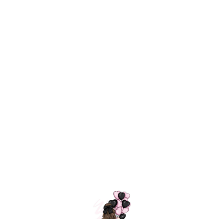
Технология
ШАРИКИ
долгого полета
МОСКВЫ
Индивидуальный
Доставим за
подход к делу
3 часа
Премиальное
Удобная
качество шариков
оплата
=
Назад