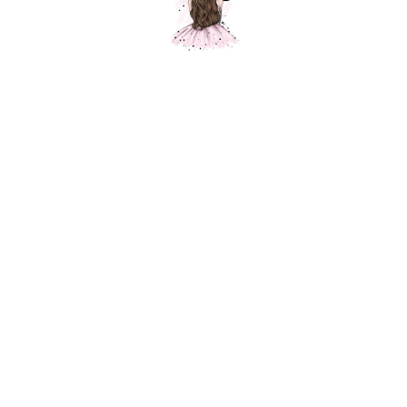
Шар " Санта с подарками"
Шарики Москвы