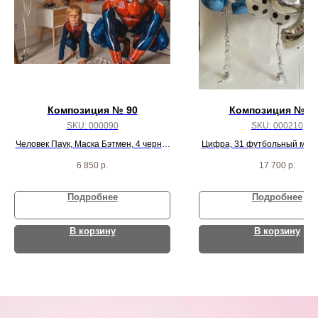
Композиция № 90
Композиция № 2
SKU:
000090
SKU:
000210
Человек Паук, Маска Бэтмен, 4 черно-
Цифра, 31 футбольный мяч, 
серебрянных круга и 3 белых шарика
2 звезды, 6 агат и 9 ша
6 850
р.
17 700
р.
Подробнее
Подробнее
В корзину
В корзину