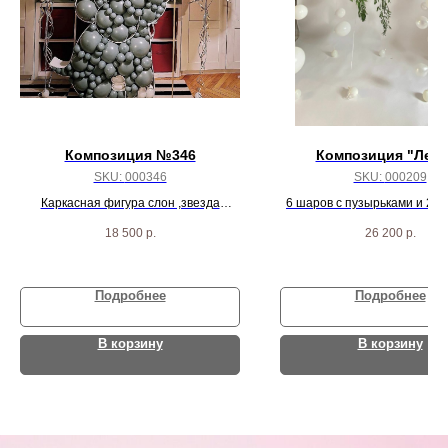
Композиция №346
Композиция "Лети
SKU:
000346
SKU:
000209
Каркасная фигура слон ,звезда
6 шаров с пузырьками и 2 с
большая, шар баблс и два фонтана
18 500
р.
26 200
р.
шаров
Подробнее
Подробнее
В корзину
В корзину