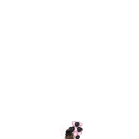
Технология
ШАРИКИ
долгого полета
МОСКВЫ
Индивидуальный
Доставим за
подход к делу
3 часа
Премиальное
Удобная
качество шариков
оплата
=
Назад