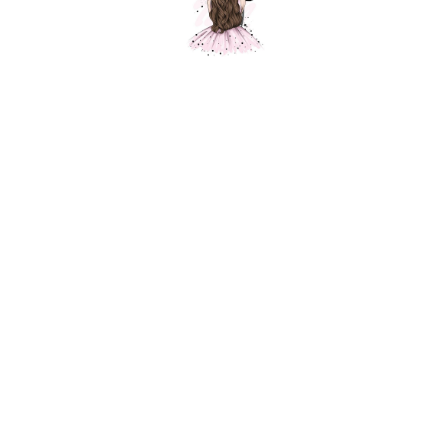
Звезда "Камуфляж", военный
Шарики Москвы