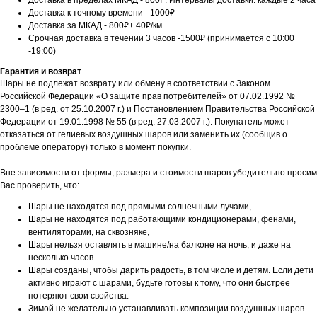
Доставка в пределах МКАД - 800₽. Интервалы доставки: каждые 2 часа
Доставка к точному времени - 1000₽
Доставка за МКАД - 800₽+ 40₽/км
Срочная доставка в течении 3 часов -1500₽ (принимается с 10:00
-19:00)
Гарантия и возврат
Шары не подлежат возврату или обмену в соответствии с Законом
Российской Федерации «О защите прав потребителей» от 07.02.1992 №
2300–1 (в ред. от 25.10.2007 г.) и Постановлением Правительства Российской
Федерации от 19.01.1998 № 55 (в ред. 27.03.2007 г.). Покупатель может
отказаться от гелиевых воздушных шаров или заменить их (сообщив о
проблеме оператору) только в момент покупки.
Вне зависимости от формы, размера и стоимости шаров убедительно просим
Вас проверить, что:
Шары не находятся под прямыми солнечными лучами,
Шары не находятся под работающими кондиционерами, фенами,
вентиляторами, на сквозняке,
Шары нельзя оставлять в машине/на балконе на ночь, и даже на
несколько часов
Шары созданы, чтобы дарить радость, в том числе и детям. Если дети
активно играют с шарами, будьте готовы к тому, что они быстрее
потеряют свои свойства.
Зимой не желательно устанавливать композиции воздушных шаров