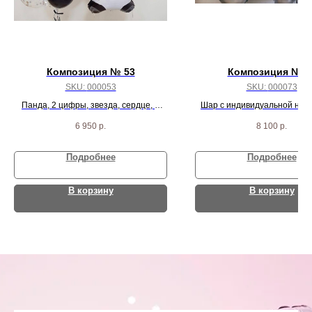
Композиция № 53
Композиция № 7
SKU:
000053
SKU:
000073
Панда, 2 цифры, звезда, сердце, 3
Шар с индивидуальной надп
шара с конфетти и 7 черно-
шарика с конфетти и 16 се
6 950
р.
8 100
р.
серебрянных шарика
зеленых шаров
Подробнее
Подробнее
В корзину
В корзину