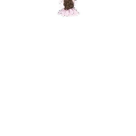
Шар " Детская коляска для мальчика"
Шарики Москвы
SKU:
350,00
р.