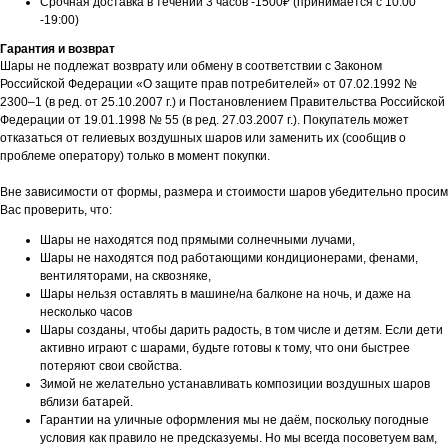
Срочная доставка в течении 3 часов -1500₽ (принимается с 10:00
-19:00)
Гарантия и возврат
Шары не подлежат возврату или обмену в соответствии с Законом
Российской Федерации «О защите прав потребителей» от 07.02.1992 №
2300–1 (в ред. от 25.10.2007 г.) и Постановлением Правительства Российской
Федерации от 19.01.1998 № 55 (в ред. 27.03.2007 г.). Покупатель может
отказаться от гелиевых воздушных шаров или заменить их (сообщив о
проблеме оператору) только в момент покупки.
Вне зависимости от формы, размера и стоимости шаров убедительно просим
Вас проверить, что:
Шары не находятся под прямыми солнечными лучами,
Шары не находятся под работающими кондиционерами, фенами,
вентиляторами, на сквозняке,
Шары нельзя оставлять в машине/на балконе на ночь, и даже на
несколько часов
Шары созданы, чтобы дарить радость, в том числе и детям. Если дети
активно играют с шарами, будьте готовы к тому, что они быстрее
потеряют свои свойства.
Зимой не желательно устанавливать композиции воздушных шаров
вблизи батарей.
Гарантии на уличные оформления мы не даём, поскольку погодные
условия как правило не предсказуемы. Но мы всегда посоветуем вам,