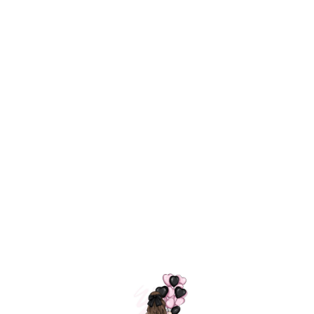
Технология
ШАРИКИ
долгого полета
МОСКВЫ
Индивидуальный
Доставим за
подход к делу
3 часа
Премиальное
Удобная
качество шариков
оплата
=
Назад