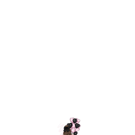
Технология
ШАРИКИ
долгого полета
МОСКВЫ
Индивидуальный
Доставим за
подход к делу
3 часа
Премиальное
Удобная
качество шариков
оплата
=
Назад