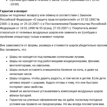
Срочная доставка в течении 3 часов -1500₽ (принимается с 10:00
-19:00)
Гарантия и возврат
Шары не подлежат возврату или обмену в соответствии с Законом
Российской Федерации «О защите прав потребителей» от 07.02.1992 №
2300–1 (в ред. от 25.10.2007 г.) и Постановлением Правительства Российской
Федерации от 19.01.1998 № 55 (в ред. 27.03.2007 г.). Покупатель может
отказаться от гелиевых воздушных шаров или заменить их (сообщив о
проблеме оператору) только в момент покупки.
Вне зависимости от формы, размера и стоимости шаров убедительно просим
Вас проверить, что:
Шары не находятся под прямыми солнечными лучами,
Шары не находятся под работающими кондиционерами, фенами,
вентиляторами, на сквозняке,
Шары нельзя оставлять в машине/на балконе на ночь, и даже на
несколько часов
Шары созданы, чтобы дарить радость, в том числе и детям. Если дети
активно играют с шарами, будьте готовы к тому, что они быстрее
потеряют свои свойства.
Зимой не желательно устанавливать композиции воздушных шаров
вблизи батарей.
Гарантии на уличные оформления мы не даём, поскольку погодные
условия как правило не предсказуемы. Но мы всегда посоветуем вам,