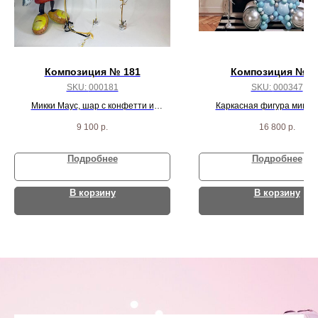
Композиция № 181
Композиция №34
SKU:
000181
SKU:
000347
Микки Маус, шар с конфетти и
Каркасная фигура мишка 
надписью, цифра, и 10 черно/красных
фонтана шаров
9 100
р.
16 800
р.
пастель шаров
Подробнее
Подробнее
В корзину
В корзину