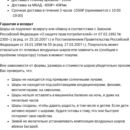
Доставка к точному времени - 1000₽
Доставка за МКАД - 800₽+ 40₽/км
Срочная доставка в течении 3 часов -1500₽ (принимается с 10:00
-19:00)
Гарантия и возврат
Шары не подлежат возврату или обмену в соответствии с Законом
Российской Федерации «О защите прав потребителей» от 07.02.1992 №
2300–1 (в ред. от 25.10.2007 г.) и Постановлением Правительства Российской
Федерации от 19.01.1998 № 55 (в ред. 27.03.2007 г.). Покупатель может
отказаться от гелиевых воздушных шаров или заменить их (сообщив о
проблеме оператору) только в момент покупки.
Вне зависимости от формы, размера и стоимости шаров убедительно просим
Вас проверить, что:
Шары не находятся под прямыми солнечными лучами,
Шары не находятся под работающими кондиционерами, фенами,
вентиляторами, на сквозняке,
Шары нельзя оставлять в машине/на балконе на ночь, и даже на
несколько часов
Шары созданы, чтобы дарить радость, в том числе и детям. Если дети
активно играют с шарами, будьте готовы к тому, что они быстрее
потеряют свои свойства.
Зимой не желательно устанавливать композиции воздушных шаров
вблизи батарей.