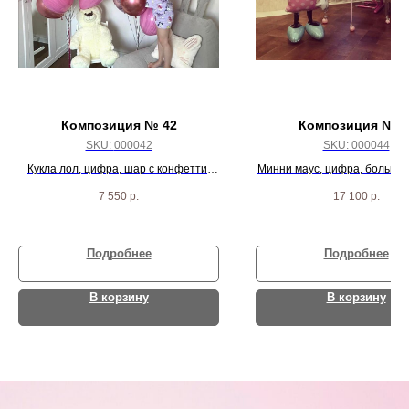
Композиция № 42
Композиция № 4
SKU:
000042
SKU:
000044
Кукла лол, цифра, шар с конфетти,
Минни маус, цифра, большое
гранатовое сердце, 4 розовых агата, 2
6 шаров карамелька, 6 зв
7 550
р.
17 100
р.
сердца и 9 бело-розовых шаров
сердец, 2 сферы
Подробнее
Подробнее
В корзину
В корзину