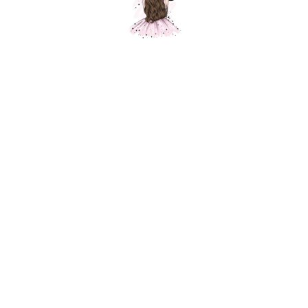
Тролли Розочка
Шарики Москвы