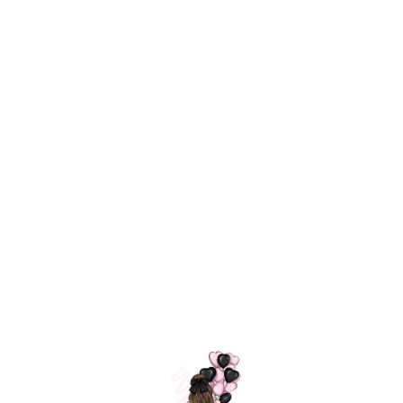
Технология
ШАРИКИ
долгого полета
МОСКВЫ
Индивидуальный
Доставим за
подход к делу
3 часа
Премиальное
Удобная
качество шариков
оплата
=
Назад