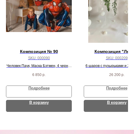
Композиция № 90
Композиция "Лети
SKU:
000090
SKU:
000209
Человек Паук, Маска Бэтмен, 4 черно-
6 шаров с пузырьками и 2 с
серебрянных круга и 3 белых шарика
6 850
р.
26 200
р.
Подробнее
Подробнее
В корзину
В корзину