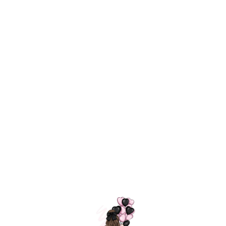
Технология
ШАРИКИ
долгого полета
МОСКВЫ
Индивидуальный
Доставим за
подход к делу
3 часа
Премиальное
Удобная
качество шариков
оплата
=
Назад