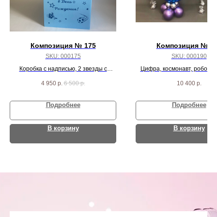
Композиция № 175
Композиция № 1
SKU:
000175
SKU:
000190
Коробка с надписью, 2 звезды с
Цифра, космонавт, робот, р
индивидуальной надписью и 8 хром
звезды и 18 хром шар
4 950
р.
6 500
р.
10 400
р.
шаров
Подробнее
Подробнее
В корзину
В корзину