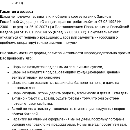
-19:00)
Гарантия и возврат
Шары не подлежат возврату или обмену в соответствии с Законом
Российской Федерации «О защите прав потребителей» от 07.02.1992 №
2300–1 (в ред. от 25.10.2007 г.) и Постановлением Правительства Российской
Федерации от 19.01.1998 № 55 (в ред. 27.03.2007 г.). Покупатель может
отказаться от гелиевых воздушных шаров или заменить их (сообщив о
проблеме оператору) только в момент покупки.
Вне зависимости от формы, размера и стоимости шаров убедительно просим
Вас проверить, что:
Шары не находятся под прямыми солнечными лучами,
Шары не находятся под работающими кондиционерами, фенами,
вентиляторами, на сквозняке,
Шары нельзя оставлять в машине/на балконе на ночь, и даже на
несколько часов
Шары созданы, чтобы дарить радость, в том числе и детям. Если дети
активно играют с шарами, будьте готовы к тому, что они быстрее
потеряют свои свойства.
Зимой не желательно устанавливать композиции воздушных шаров
вблизи батарей.
Гарантии на уличные оформления мы не даём, поскольку погодные
условия как правило не предсказуемы. Но мы всегда посоветуем вам,
как лучше поступить.