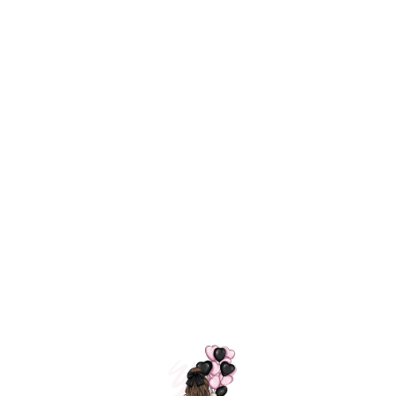
Технология
ШАРИКИ
долгого полета
МОСКВЫ
Индивидуальный
Доставим за
подход к делу
3 часа
Премиальное
Удобная
качество шариков
оплата
=
Назад