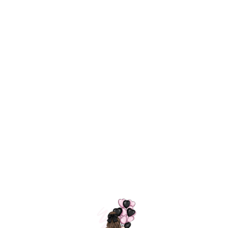
Технология
ШАРИКИ
долгого полета
МОСКВЫ
Индивидуальный
Доставим за
подход к делу
3 часа
Премиальное
Удобная
качество шариков
оплата
=
Назад