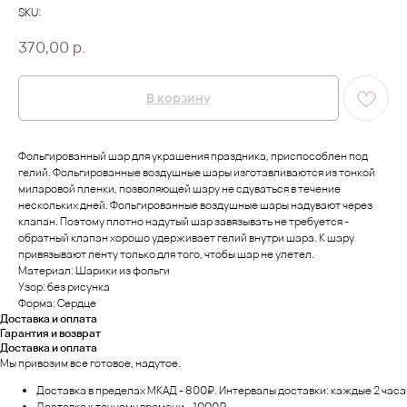
SKU:
370,00
р.
В корзину
Фольгированный шар для украшения праздника, приспособлен под
гелий. Фольгированные воздушные шары изготавливаются из тонкой
миларовой пленки, позволяющей шару не сдуваться в течение
нескольких дней. Фольгированные воздушные шары надувают через
клапан. Поэтому плотно надутый шар завязывать не требуется -
обратный клапан хорошо удерживает гелий внутри шара. К шару
привязывают ленту только для того, чтобы шар не улетел.
Материал: Шарики из фольги
Узор: без рисунка
Форма: Сердце
Доставка и оплата
Гарантия и возврат
Доставка и оплата
Мы привозим все готовое, надутое.
Доставка в пределах МКАД - 800₽. Интервалы доставки: каждые 2 часа
Доставка к точному времени - 1000₽