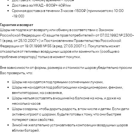
Доставка за МКАД - 800₽+ 40₽/км
Срочная доставка в течении 3 часов -1500₽ (принимается с 10:00
-19:00)
Гарантия и возврат
Шары не подлежат возврату или обмену в соответствии с Законом
Российской Федерации «О защите прав потребителей» от 07.02.1992 № 2300–
1 (в ред. от 25.10.2007 г.) и Постановлением Правительства Российской
Федерации от 19.01.1998 № 55 (в ред. 27.03.2007 г.). Покупатель может
отказаться от гелиевых воздушных шаров или заменить их (сообщив о
проблеме оператору) только в момент покупки.
Вне зависимости от формы, размера и стоимости шаров убедительно просим
Вас проверить, что:
Шары не находятся под прямыми солнечными лучами,
Шары не находятся под работающими кондиционерами, фенами,
вентиляторами, на сквозняке,
Шары нельзя оставлять в машине/на балконе на ночь, и даже на
несколько часов
Шары созданы, чтобы дарить радость, в том числе и детям. Если дети
активно играют с шарами, будьте готовы к тому, что они быстрее
потеряют свои свойства.
Зимой не желательно устанавливать композиции воздушных шаров
вблизи батарей.