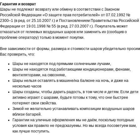
Гарантия и возврат
Шары не подлежат возврату или обмену в соответствии с Законом
Российской Федерации «О защите прав потребителей» от 07.02.1992 №
2300–1 (в ред. от 25.10.2007 г.) и Постановлением Правительства Российской
Федерации от 19.01.1998 № 55 (в ред. 27.03.2007 г.). Покупатель может
отказаться от гелиевых воздушных шаров или заменить их (сообщив о
проблеме оператору) только в момент покупки.
Вне зависимости от формы, размера и стоимости шаров убедительно просим
Вас проверить, что:
Шары не находятся под прямыми солнечными лучами,
Шары не находятся под работающими кондиционерами, фенами,
вентиляторами, на сквозняке,
Шары нельзя оставлять в машине/на балконе на ночь, и даже на
несколько часов
Шары созданы, чтобы дарить радость, в том числе и детям. Если дети
активно играют с шарами, будьте готовы к тому, что они быстрее
потеряют свои свойства.
Зимой не желательно устанавливать композиции воздушных шаров
вблизи батарей.
Гарантии на уличные оформления мы не даём, поскольку погодные
условия как правило не предсказуемы. Но мы всегда посоветуем вам,
как лучше поступить.