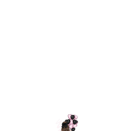
Технология
ШАРИКИ
долгого полета
МОСКВЫ
Индивидуальный
Доставим за
подход к делу
3 часа
Премиальное
Удобная
качество шариков
оплата
=
Назад