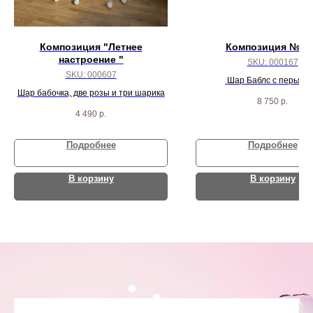
Композиция "Летнее
Композиция № 1
настроение "
SKU:
000167
SKU:
000607
Шар Баблс с перьями
Шар бабочка, две розы и три шарика
индивидуальной надписью, 2
8 750
р.
3 звезды и 13 шаро
4 490
р.
Подробнее
Подробнее
В корзину
В корзину