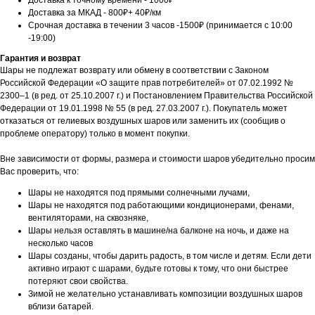
Доставка к точному времени - 1000₽
Доставка за МКАД - 800₽+ 40₽/км
Срочная доставка в течении 3 часов -1500₽ (принимается с 10:00
-19:00)
Гарантия и возврат
Шары не подлежат возврату или обмену в соответствии с Законом
Российской Федерации «О защите прав потребителей» от 07.02.1992 №
2300–1 (в ред. от 25.10.2007 г.) и Постановлением Правительства Российской
Федерации от 19.01.1998 № 55 (в ред. 27.03.2007 г.). Покупатель может
отказаться от гелиевых воздушных шаров или заменить их (сообщив о
проблеме оператору) только в момент покупки.
Вне зависимости от формы, размера и стоимости шаров убедительно просим
Вас проверить, что:
Шары не находятся под прямыми солнечными лучами,
Шары не находятся под работающими кондиционерами, фенами,
вентиляторами, на сквозняке,
Шары нельзя оставлять в машине/на балконе на ночь, и даже на
несколько часов
Шары созданы, чтобы дарить радость, в том числе и детям. Если дети
активно играют с шарами, будьте готовы к тому, что они быстрее
потеряют свои свойства.
Зимой не желательно устанавливать композиции воздушных шаров
вблизи батарей.