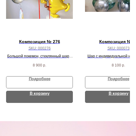
Композиция № 276
Композиция № 7
SKU:
000276
SKU:
000073
Большой покемон, стеклянный шар с
Шар с индивидуальной надп
надписью, желтый круг с надписью и 5
шарика с конфетти и 16 се
8 900
р.
8 100
р.
шарикрв
зеленых шаров
Подробнее
Подробнее
В корзину
В корзину