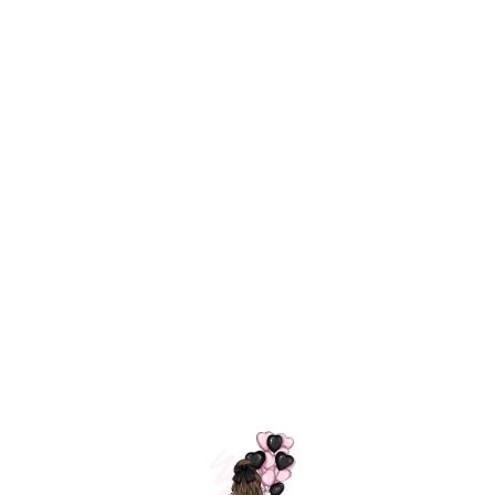
Технология
ШАРИКИ
долгого полета
МОСКВЫ
Индивидуальный
Доставим за
подход к делу
3 часа
Премиальное
Удобная
качество шариков
оплата
=
Назад