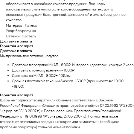
обеспечивает высочайшее качество продукции. Все шары
изготавливаются из мягкого, легкого в обращении латекса, что
позволяет продукции быть прочной, долговечной и иметь безупречное
качество.
Материал: Латекс
Узор: без рисунка
Оттенок: Пастель
Доставка и оплата
Гарантия и возврат
Доставка и оплата
Мы привозим все готовое, надутое.
Доставка в пределах МКАД - 800₽. Интервалы доставки: каждые 2 часа
Доставка к точному времени - 1000₽
Доставка за МКАД - 800₽+ 40₽/км
Срочная доставка в течении 3 часов -1500₽ (принимается с 10:00
-19:00)
Гарантия и возврат
Шары не подлежат возврату или обмену в соответствии с Законом
Российской Федерации «О защите прав потребителей» от 07.02.1992 № 2300–
1 (в ред. от 25.10.2007 г.) и Постановлением Правительства Российской
Федерации от 19.01.1998 № 55 (в ред. 27.03.2007 г.). Покупатель может
отказаться от гелиевых воздушных шаров или заменить их (сообщив о
проблеме оператору) только в момент покупки.