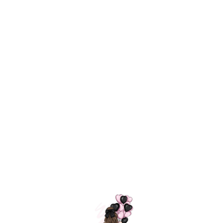
Технология
ШАРИКИ
долгого полета
МОСКВЫ
Индивидуальный
Доставим за
подход к делу
3 часа
Премиальное
Удобная
качество шариков
оплата
=
Назад