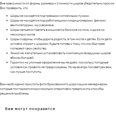
Вне зависимости от формы, размера и стоимости шаров убедительно просим
Вас проверить, что:
Шары не находятся под прямыми солнечными лучами,
Шары не находятся под работающими кондиционерами, фенами,
вентиляторами, на сквозняке,
Шары нельзя оставлять в машине/на балконе на ночь, и даже на
несколько часов
Шары созданы, чтобы дарить радость, в том числе и детям. Если дети
активно играют с шарами, будьте готовы к тому, что они быстрее
потеряют свои свойства.
Зимой не желательно устанавливать композиции воздушных шаров
вблизи батарей.
Гарантии на уличные оформления мы не даём, поскольку погодные
условия как правило не предсказуемы. Но мы всегда посоветуем вам,
как лучше поступить.
Вам необходимо прислать фото бракованного шара нашим менеджерам,
которые постараются максимально оперативно предложить способы
решения проблемы.
Вам могут понравится