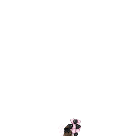
Технология
ШАРИКИ
долгого полета
МОСКВЫ
Индивидуальный
Доставим за
подход к делу
3 часа
Премиальное
Удобная
качество шариков
оплата
=
Назад