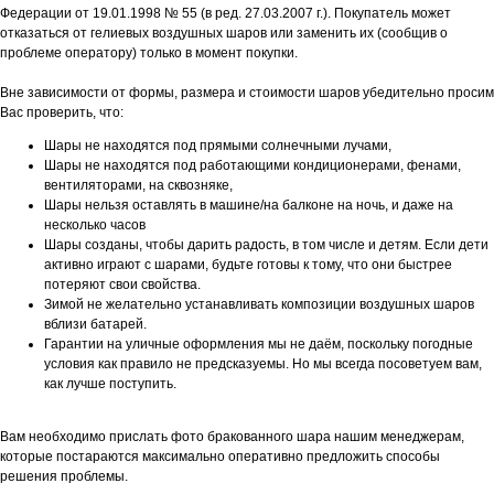
Федерации от 19.01.1998 № 55 (в ред. 27.03.2007 г.). Покупатель может
отказаться от гелиевых воздушных шаров или заменить их (сообщив о
проблеме оператору) только в момент покупки.
Вне зависимости от формы, размера и стоимости шаров убедительно просим
Вас проверить, что:
Шары не находятся под прямыми солнечными лучами,
Шары не находятся под работающими кондиционерами, фенами,
вентиляторами, на сквозняке,
Шары нельзя оставлять в машине/на балконе на ночь, и даже на
несколько часов
Шары созданы, чтобы дарить радость, в том числе и детям. Если дети
активно играют с шарами, будьте готовы к тому, что они быстрее
потеряют свои свойства.
Зимой не желательно устанавливать композиции воздушных шаров
вблизи батарей.
Гарантии на уличные оформления мы не даём, поскольку погодные
условия как правило не предсказуемы. Но мы всегда посоветуем вам,
как лучше поступить.
Вам необходимо прислать фото бракованного шара нашим менеджерам,
которые постараются максимально оперативно предложить способы
решения проблемы.