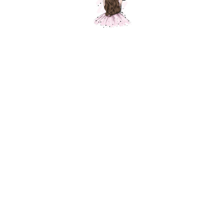
Композиция № 20
Шарики Москвы
SKU:
000020
7900,00
р.