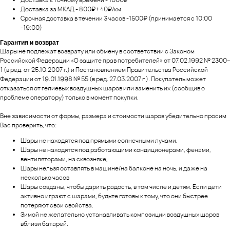
Доставка за МКАД - 800₽+ 40₽/км
Срочная доставка в течении 3 часов -1500₽ (принимается с 10:00
-19:00)
Гарантия и возврат
Шары не подлежат возврату или обмену в соответствии с Законом
Российской Федерации «О защите прав потребителей» от 07.02.1992 № 2300–
1 (в ред. от 25.10.2007 г.) и Постановлением Правительства Российской
Федерации от 19.01.1998 № 55 (в ред. 27.03.2007 г.). Покупатель может
отказаться от гелиевых воздушных шаров или заменить их (сообщив о
проблеме оператору) только в момент покупки.
Вне зависимости от формы, размера и стоимости шаров убедительно просим
Вас проверить, что:
Шары не находятся под прямыми солнечными лучами,
Шары не находятся под работающими кондиционерами, фенами,
вентиляторами, на сквозняке,
Шары нельзя оставлять в машине/на балконе на ночь, и даже на
несколько часов
Шары созданы, чтобы дарить радость, в том числе и детям. Если дети
активно играют с шарами, будьте готовы к тому, что они быстрее
потеряют свои свойства.
Зимой не желательно устанавливать композиции воздушных шаров
вблизи батарей.