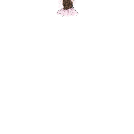
Шар " Три кота" Карамелька
Шарики Москвы