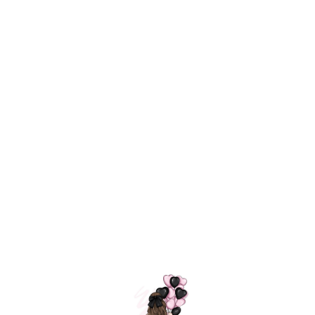
Технология
ШАРИКИ
долгого полета
МОСКВЫ
Индивидуальный
Доставим за
подход к делу
3 часа
Премиальное
Удобная
качество шариков
оплата
=
Назад