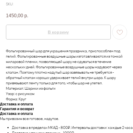
SKU:
1450,00
р.
В корзину
Фольгированный шар для украшения праздника, приспособлен под
гелий. Фольгированные воздушные шары изготавливаются из тонкой
миларовой пленки, позволяющей шару не сдуваться в течение
нескольких дней. Фольгированные воздушные шары надувают через
клапан. Поэтому плотно надутый шар завязывать не требуется -
обратный клапан хорошо удерживает гелий внутри шара. К шару
привязывают ленту только для того, чтобы шар не улетел.
Материал: Шарики из фольги
Узор: с рисунком
Форма: Круг
Доставка и оплата
Гарантия и возврат
Доставка и оплата
Мы привозим все готовое, надутое.
Доставка в пределах МКАД - 800₽. Интервалы доставки: каждые 2 часа
Доставка к точному времени - 1000₽