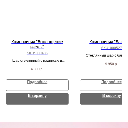
Композиция "Воплощение
Композиция "Банти
весны"
SKU:
000527
SKU:
000486
Стеклянный шар с банти
Шар стеклянный с надписью и
индивидуальной надписью и 
9 950
р.
фонтан шаров
бантиками цвета пыльная
4 800
р.
Подробнее
Подробнее
В корзину
В корзину