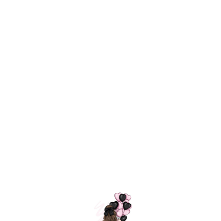
Технология
ШАРИКИ
долгого полета
МОСКВЫ
Индивидуальный
Доставим за
подход к делу
3 часа
Премиальное
Удобная
качество шариков
оплата
=
Назад