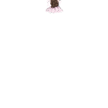
Композиция "Розовый мир"
Шарики Москвы
SKU:
000133
10720,00
р.