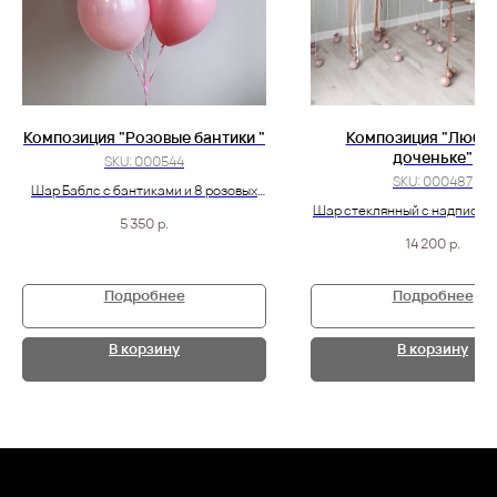
Композиция "Розовые бантики "
Композиция "Люби
доченьке"
SKU:
000544
SKU:
000487
Шар Баблс с бантиками и 8 розовых
шариков
Шар стеклянный с надписью 
5 350
р.
шар мышка
14 200
р.
Подробнее
Подробнее
В корзину
В корзину