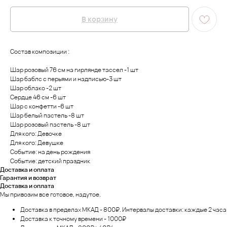
В корзину
Состав композиции :
Шар розовый 76 см на гирлянде тассел -1 шт
Шар баблс с перьями и надписью-3 шт
Шар облако -2 шт
Сердце 46 см -6 шт
Шар с конфетти -6 шт
Шар белый пастель -8 шт
Шар розовый пастель -8 шт
Для кого: Девочке
Для кого: Девушке
Событие: на день рождения
Событие: детский праздник
Доставка и оплата
Гарантия и возврат
Доставка и оплата
Мы привозим все готовое, надутое.
Доставка в пределах МКАД - 800₽. Интервалы доставки: каждые 2 часа
Доставка к точному времени - 1000₽