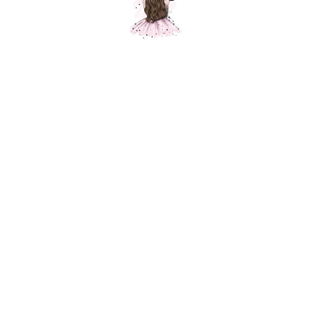
Композиция "Розовый пирожок"
Шарики Москвы
SKU:
000012
19500,00
р.