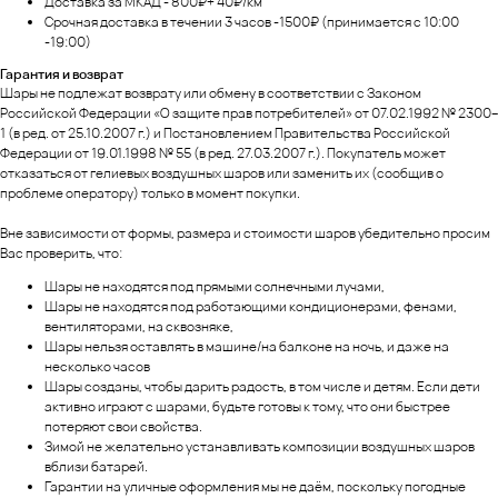
Доставка за МКАД - 800₽+ 40₽/км
Срочная доставка в течении 3 часов -1500₽ (принимается с 10:00
-19:00)
Гарантия и возврат
Шары не подлежат возврату или обмену в соответствии с Законом
Российской Федерации «О защите прав потребителей» от 07.02.1992 № 2300–
1 (в ред. от 25.10.2007 г.) и Постановлением Правительства Российской
Федерации от 19.01.1998 № 55 (в ред. 27.03.2007 г.). Покупатель может
отказаться от гелиевых воздушных шаров или заменить их (сообщив о
проблеме оператору) только в момент покупки.
Вне зависимости от формы, размера и стоимости шаров убедительно просим
Вас проверить, что:
Шары не находятся под прямыми солнечными лучами,
Шары не находятся под работающими кондиционерами, фенами,
вентиляторами, на сквозняке,
Шары нельзя оставлять в машине/на балконе на ночь, и даже на
несколько часов
Шары созданы, чтобы дарить радость, в том числе и детям. Если дети
активно играют с шарами, будьте готовы к тому, что они быстрее
потеряют свои свойства.
Зимой не желательно устанавливать композиции воздушных шаров
вблизи батарей.
Гарантии на уличные оформления мы не даём, поскольку погодные