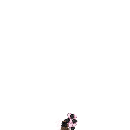
Технология
ШАРИКИ
долгого полета
МОСКВЫ
Индивидуальный
Доставим за
подход к делу
3 часа
Премиальное
Удобная
качество шариков
оплата
=
Назад