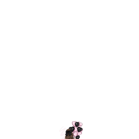
Технология
ШАРИКИ
долгого полета
МОСКВЫ
Индивидуальный
Доставим за
подход к делу
3 часа
Премиальное
Удобная
качество шариков
оплата
=
Назад