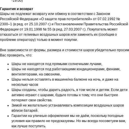
-19:00)
Гарантия и возврат
Шары не подлежат возврату или обмену в соответствии с Законом
Российской Федерации «О защите прав потребителей» от 07.02.1992 №
2300–1 (в ред. от 25.10.2007 г.) и Постановлением Правительства Российской
Федерации от 19.01.1998 № 55 (в ред. 27.03.2007 г.). Покупатель может
отказаться от гелиевых воздушных шаров или заменить их (сообщив о
проблеме оператору) только в момент покупки.
Вне зависимости от формы, размера и стоимости шаров убедительно просим
Вас проверить, что:
Шары не находятся под прямыми солнечными лучами,
Шары не находятся под работающими кондиционерами, фенами,
вентиляторами, на сквозняке,
Шары нельзя оставлять в машине/на балконе на ночь, и даже на
несколько часов
Шары созданы, чтобы дарить радость, в том числе и детям. Если дети
активно играют с шарами, будьте готовы к тому, что они быстрее
потеряют свои свойства.
Зимой не желательно устанавливать композиции воздушных шаров
вблизи батарей.
Гарантии на уличные оформления мы не даём, поскольку погодные
условия как правило не предсказуемы. Но мы всегда посоветуем вам,
как лучше поступить.