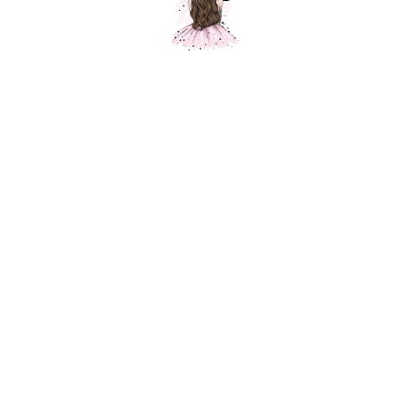
Композиция "Белое счастье"
Шарики Москвы
SKU:
000051
7600,00
р.