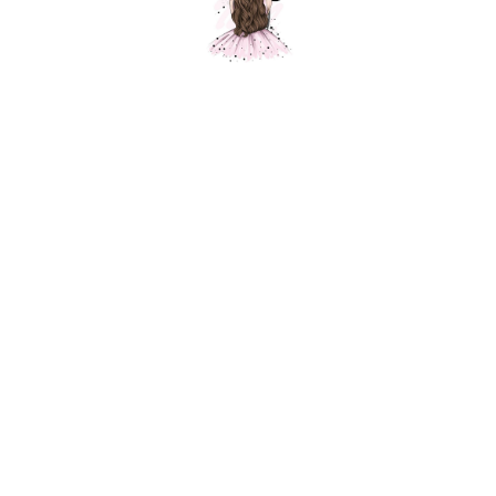
Композиция "Бантики"
Шарики Москвы
SKU:
000527
9 950
р.