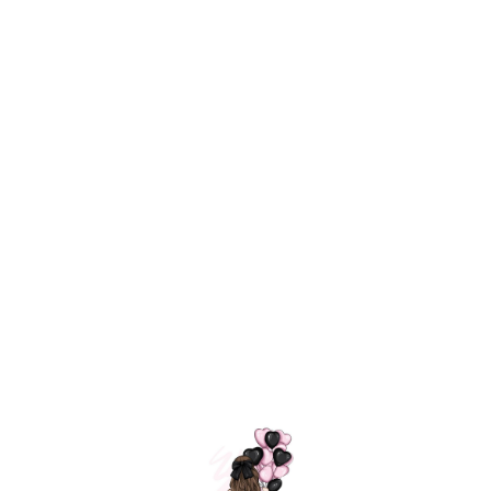
Технология
ШАРИКИ
долгого полета
МОСКВЫ
Индивидуальный
Доставим за
подход к делу
3 часа
Премиальное
Удобная
качество шариков
оплата
=
Назад