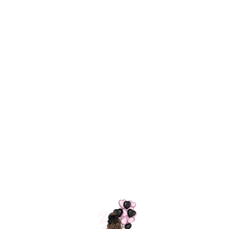
Технология
ШАРИКИ
долгого полета
МОСКВЫ
Индивидуальный
Доставим за
подход к делу
3 часа
Премиальное
Удобная
качество шариков
оплата
=
Назад