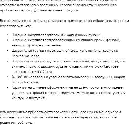
отказаться от гелиевых воздушных шаров или заменить их (сообщив о
проблеме оператору) только в момент покупки.
Вне зависимости от формы, размера и стоимости шаров убедительно просим
Вас проверить, что:
Шары не находятся под прямыми солнечными лучами,
Шары не находятся под работающими кондиционерами, фенами,
вентиляторами, на сквозняке,
Шары нельзя оставлять в машине/на балконе на ночь, и даже на
несколько часов
Шары созданы, чтобы дарить радость, в том числе и детям. Если дети
активно играют с шарами, будьте готовы к тому, что они быстрее
потеряют свои свойства.
Зимой не желательно устанавливать композиции воздушных шаров
вблизи батарей.
Гарантии на уличные оформления мы не даём, поскольку погодные
условия как правило не предсказуемы. Но мы всегда посоветуем вам,
как лучше поступить.
Вам необходимо прислать фото бракованного шара нашим менеджерам,
которые постараются максимально оперативно предложить способы
решения проблемы.