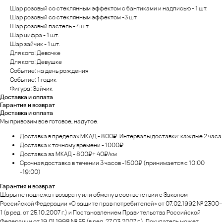
Шар розовый со стеклянным эффектом с бантиками и надписью - 1 шт.
Шар розовый со стеклянным эффектом -3 шт.
Шар розовый пастель - 4 шт.
Шар цифра - 1 шт.
Шар зайчик - 1 шт.
Для кого: Девочке
Для кого: Девушке
Событие: на день рождения
Событие: 1 годик
Фигура: Зайчик
Доставка и оплата
Гарантия и возврат
Доставка и оплата
Мы привозим все готовое, надутое.
Доставка в пределах МКАД - 800₽. Интервалы доставки: каждые 2 часа
Доставка к точному времени - 1000₽
Доставка за МКАД - 800₽+ 40₽/км
Срочная доставка в течении 3 часов -1500₽ (принимается с 10:00
-19:00)
Гарантия и возврат
Шары не подлежат возврату или обмену в соответствии с Законом
Российской Федерации «О защите прав потребителей» от 07.02.1992 № 2300–
1 (в ред. от 25.10.2007 г.) и Постановлением Правительства Российской
Федерации от 19.01.1998 № 55 (в ред. 27.03.2007 г.). Покупатель может