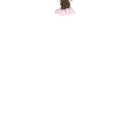
Композиция "Веселый зайка"
Шарики Москвы
000539
8550,00
р.
В корзину
Состав композиции: