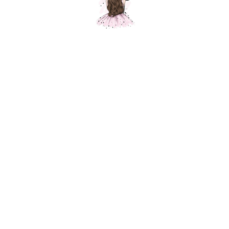
Композиция "Кристаллы"
Шарики Москвы
000265
6900,00
р.
В корзину
Состав композиции: