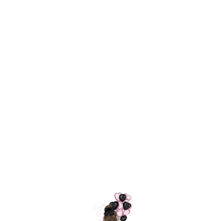
Технология
ШАРИКИ
долгого полета
МОСКВЫ
Индивидуальный
Доставим за
подход к делу
3 часа
Премиальное
Удобная
качество шариков
оплата
=
Назад