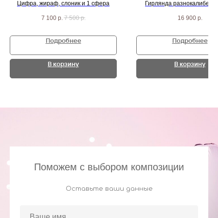
Цифра, жираф, слоник и 1 сфера
Гирлянда разнокалиберна
метра, круг с надписью, мо
7 100
р.
7 500
р.
16 900
р.
кубики с шарами
Подробнее
Подробнее
В корзину
В корзину
Поможем с выбором композиции
Оставьте ваши данные