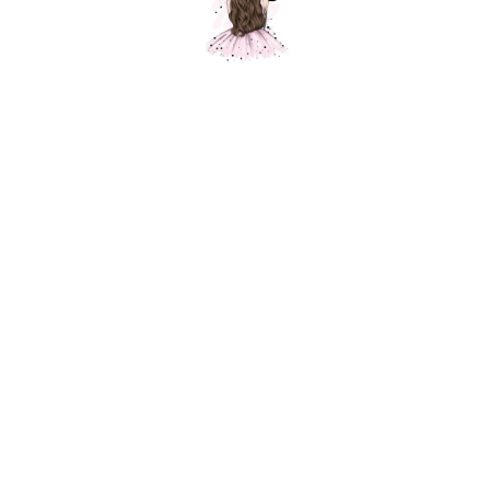
Композиция "Святой Валентин"
Шарики Москвы
SKU:
000637
5950,00
р.