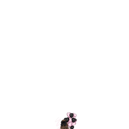
Технология
ШАРИКИ
долгого полета
МОСКВЫ
Индивидуальный
Доставим за
подход к делу
3 часа
Премиальное
Удобная
качество шариков
оплата
=
Назад