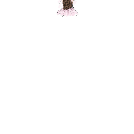
Композиция № 216
Шарики Москвы
000216
3950,00
р.
В корзину
Состав композиции: