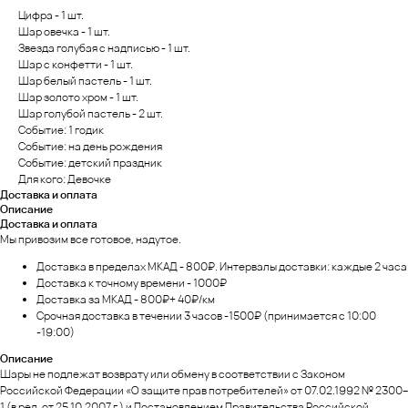
Цифра - 1 шт.
Шар овечка - 1 шт.
Звезда голубая с надписью - 1 шт.
Шар с конфетти - 1 шт.
Шар белый пастель - 1 шт.
Шар золото хром - 1 шт.
Шар голубой пастель - 2 шт.
Событие: 1 годик
Событие: на день рождения
Событие: детский праздник
Для кого: Девочке
Доставка и оплата
Описание
Доставка и оплата
Мы привозим все готовое, надутое.
Доставка в пределах МКАД - 800₽. Интервалы доставки: каждые 2 часа
Доставка к точному времени - 1000₽
Доставка за МКАД - 800₽+ 40₽/км
Срочная доставка в течении 3 часов -1500₽ (принимается с 10:00
-19:00)
Описание
Шары не подлежат возврату или обмену в соответствии с Законом
Российской Федерации «О защите прав потребителей» от 07.02.1992 № 2300–
1 (в ред. от 25.10.2007 г.) и Постановлением Правительства Российской