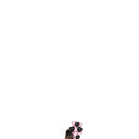
Технология
ШАРИКИ
долгого полета
МОСКВЫ
Индивидуальный
Доставим за
подход к делу
3 часа
Премиальное
Удобная
качество шариков
оплата
=
Назад