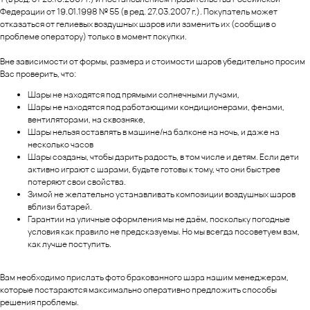
Федерации от 19.01.1998 № 55 (в ред. 27.03.2007 г.). Покупатель может
отказаться от гелиевых воздушных шаров или заменить их (сообщив о
проблеме оператору) только в момент покупки.
Вне зависимости от формы, размера и стоимости шаров убедительно просим
Вас проверить, что:
Шары не находятся под прямыми солнечными лучами,
Шары не находятся под работающими кондиционерами, фенами,
вентиляторами, на сквозняке,
Шары нельзя оставлять в машине/на балконе на ночь, и даже на
несколько часов
Шары созданы, чтобы дарить радость, в том числе и детям. Если дети
активно играют с шарами, будьте готовы к тому, что они быстрее
потеряют свои свойства.
Зимой не желательно устанавливать композиции воздушных шаров
вблизи батарей.
Гарантии на уличные оформления мы не даём, поскольку погодные
условия как правило не предсказуемы. Но мы всегда посоветуем вам,
как лучше поступить.
Вам необходимо прислать фото бракованного шара нашим менеджерам,
которые постараются максимально оперативно предложить способы
решения проблемы.