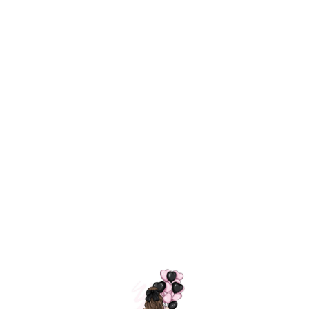
Технология
ШАРИКИ
долгого полета
МОСКВЫ
Индивидуальный
Доставим за
подход к делу
3 часа
Премиальное
Удобная
качество шариков
оплата
=
Назад