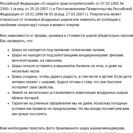
Российской Федерации «О защите прав потребителей» от 07.02.1992 №
2300–1 (в ред. от 25.10.2007 г.) и Постановлением Правительства Российской
Федерации от 19.01.1998 № 55 (в ред. 27.03.2007 г.). Покупатель может
отказаться от гелиевых воздушных шаров или заменить их (сообщив о
проблеме оператору) только в момент покупки.
Вне зависимости от формы, размера и стоимости шаров убедительно просим
Вас проверить, что:
Шары не находятся под прямыми солнечными лучами,
Шары не находятся под работающими кондиционерами, фенами,
вентиляторами, на сквозняке,
Шары нельзя оставлять в машине/на балконе на ночь, и даже на
несколько часов
Шары созданы, чтобы дарить радость, в том числе и детям. Если дети
активно играют с шарами, будьте готовы к тому, что они быстрее
потеряют свои свойства.
Зимой не желательно устанавливать композиции воздушных шаров
вблизи батарей.
Гарантии на уличные оформления мы не даём, поскольку погодные
условия как правило не предсказуемы. Но мы всегда посоветуем вам,
как лучше поступить.
Вам необходимо прислать фото бракованного шара нашим менеджерам,