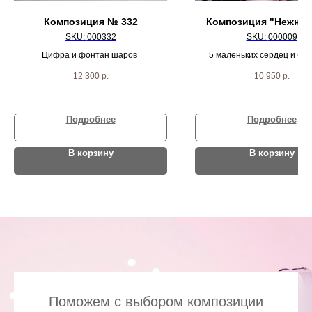
Композиция № 332
Композиция "Нежнят
SKU:
000332
SKU:
000009
Цифра и фонтан шаров
5 маленьких сердец и бо
большой шар на гирлянде, к
12 300
р.
10 950
р.
и 5 разноцветных агат 
Подробнее
Подробнее
В корзину
В корзину
Поможем с выбором композиции