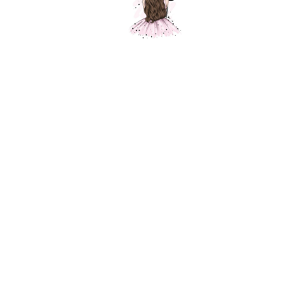
Композиция "Учись легко "
Шарики Москвы
SKU:
000512
7350,00
р.