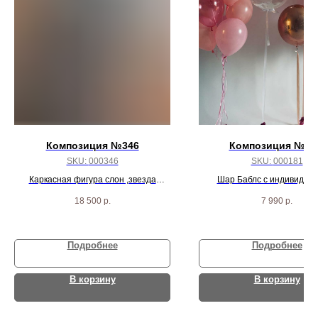
Композиция №346
Композиция № 1
SKU:
000346
SKU:
000181
Каркасная фигура слон ,звезда
Шар Баблс с индивидуа
большая, шар баблс и два фонтана
надписью, 2 сферы, 4 криста
18 500
р.
7 990
р.
шаров
розовых шариков
Подробнее
Подробнее
В корзину
В корзину