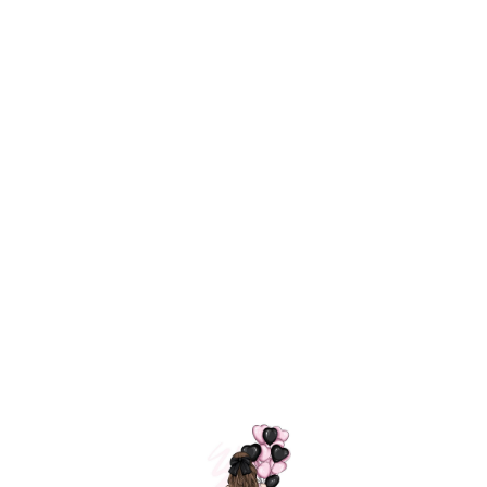
Технология
ШАРИКИ
долгого полета
МОСКВЫ
Индивидуальный
Доставим за
подход к делу
3 часа
Премиальное
Удобная
качество шариков
оплата
=
Назад