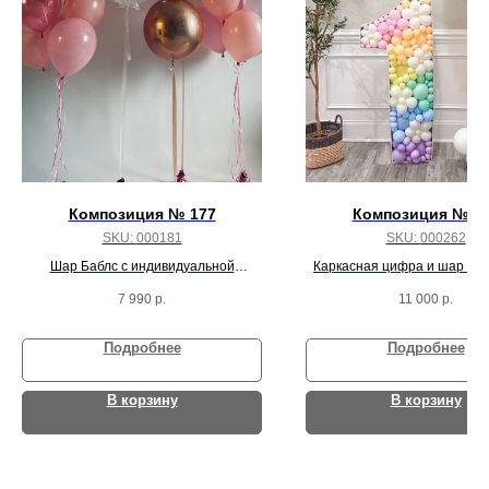
Композиция № 177
Композиция № 2
SKU:
000181
SKU:
000262
Шар Баблс с индивидуальной
Каркасная цифра и шар с н
надписью, 2 сферы, 4 кристалла и 16
на гирлянде Тассел
7 990
р.
11 000
р.
розовых шариков
Подробнее
Подробнее
В корзину
В корзину