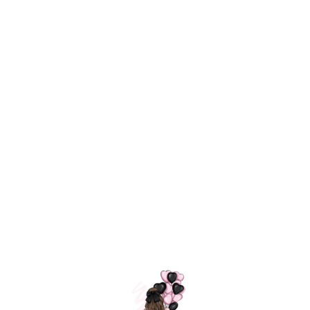
Технология
ШАРИКИ
долгого полета
МОСКВЫ
Индивидуальный
Доставим за
подход к делу
3 часа
Премиальное
Удобная
качество шариков
оплата
=
Назад