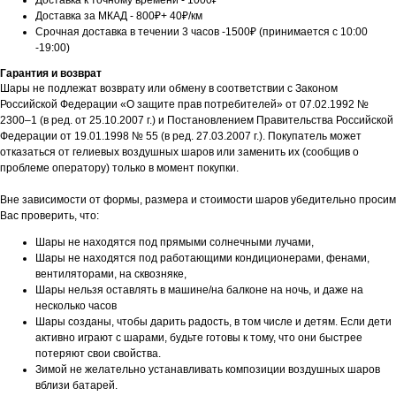
Доставка к точному времени - 1000₽
Доставка за МКАД - 800₽+ 40₽/км
Срочная доставка в течении 3 часов -1500₽ (принимается с 10:00
-19:00)
Гарантия и возврат
Шары не подлежат возврату или обмену в соответствии с Законом
Российской Федерации «О защите прав потребителей» от 07.02.1992 №
2300–1 (в ред. от 25.10.2007 г.) и Постановлением Правительства Российской
Федерации от 19.01.1998 № 55 (в ред. 27.03.2007 г.). Покупатель может
отказаться от гелиевых воздушных шаров или заменить их (сообщив о
проблеме оператору) только в момент покупки.
Вне зависимости от формы, размера и стоимости шаров убедительно просим
Вас проверить, что:
Шары не находятся под прямыми солнечными лучами,
Шары не находятся под работающими кондиционерами, фенами,
вентиляторами, на сквозняке,
Шары нельзя оставлять в машине/на балконе на ночь, и даже на
несколько часов
Шары созданы, чтобы дарить радость, в том числе и детям. Если дети
активно играют с шарами, будьте готовы к тому, что они быстрее
потеряют свои свойства.
Зимой не желательно устанавливать композиции воздушных шаров
вблизи батарей.