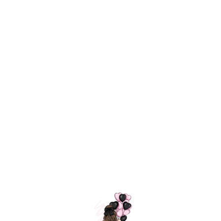
Технология
ШАРИКИ
долгого полета
МОСКВЫ
Индивидуальный
Доставим за
подход к делу
3 часа
Премиальное
Удобная
качество шариков
оплата
=
Назад