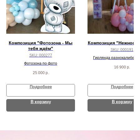
Композиция "Фотозона - Мы
Композиция "Нежность
тебя ждём"
SKU:
000191
SKU:
000277
Гирлянда разнокалиберна
Фотозона по фото
метра, круг с надписью, мо
16 900
р.
кубики с шарами
25 000
р.
Подробнее
Подробнее
В корзину
В корзину