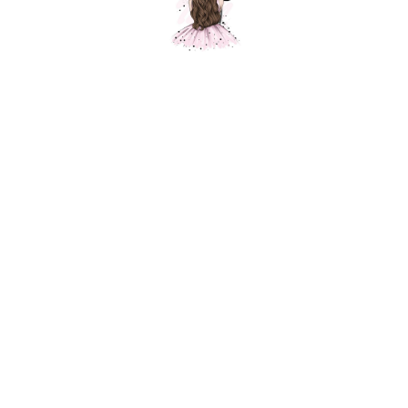
Композиция № 244
Шарики Москвы
SKU:
000244
32700,00
р.