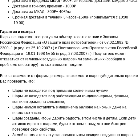
Доставка в пределах МКАД - 800₽. Интервалы доставки: каждые 2 часа
Доставка к точному времени - 1000₽
Доставка за МКАД - 800₽+ 40₽/км
Срочная доставка в течении 3 часов -1500₽ (принимается с 10:00
-19:00)
Гарантия и возврат
Шары не подлежат возврату или обмену в соответствии с Законом
Российской Федерации «О защите прав потребителей» от 07.02.1992 №
2300–1 (в ред. от 25.10.2007 г.) и Постановлением Правительства Российской
Федерации от 19.01.1998 № 55 (в ред. 27.03.2007 г.). Покупатель может
отказаться от гелиевых воздушных шаров или заменить их (сообщив о
проблеме оператору) только в момент покупки.
Вне зависимости от формы, размера и стоимости шаров убедительно просим
Вас проверить, что:
Шары не находятся под прямыми солнечными лучами,
Шары не находятся под работающими кондиционерами, фенами,
вентиляторами, на сквозняке,
Шары нельзя оставлять в машине/на балконе на ночь, и даже на
несколько часов
Шары созданы, чтобы дарить радость, в том числе и детям. Если дети
активно играют с шарами, будьте готовы к тому, что они быстрее
потеряют свои свойства.
Зимой не желательно устанавливать композиции воздушных шаров