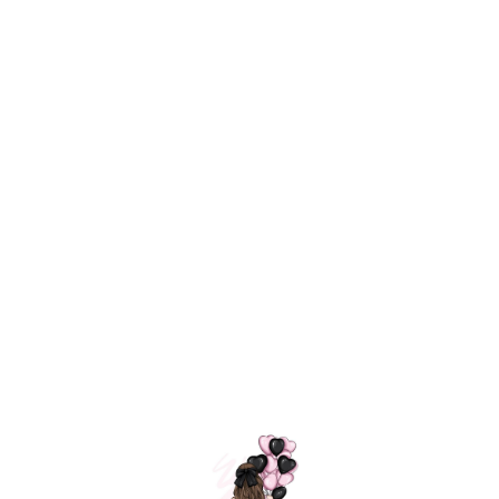
Технология
ШАРИКИ
долгого полета
МОСКВЫ
Индивидуальный
Доставим за
подход к делу
3 часа
Премиальное
Удобная
качество шариков
оплата
=
Назад