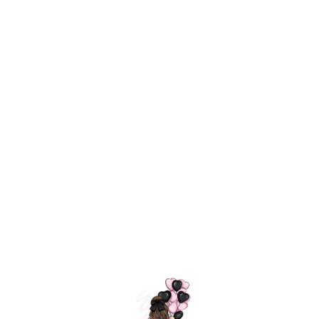
Технология
ШАРИКИ
долгого полета
МОСКВЫ
Индивидуальный
Доставим за
подход к делу
3 часа
Премиальное
Удобная
качество шариков
оплата
=
Назад