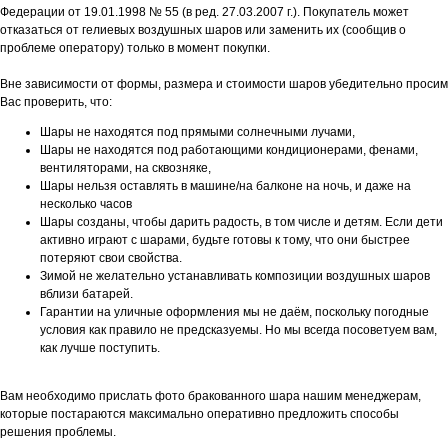
Федерации от 19.01.1998 № 55 (в ред. 27.03.2007 г.). Покупатель может
отказаться от гелиевых воздушных шаров или заменить их (сообщив о
проблеме оператору) только в момент покупки.
Вне зависимости от формы, размера и стоимости шаров убедительно просим
Вас проверить, что:
Шары не находятся под прямыми солнечными лучами,
Шары не находятся под работающими кондиционерами, фенами,
вентиляторами, на сквозняке,
Шары нельзя оставлять в машине/на балконе на ночь, и даже на
несколько часов
Шары созданы, чтобы дарить радость, в том числе и детям. Если дети
активно играют с шарами, будьте готовы к тому, что они быстрее
потеряют свои свойства.
Зимой не желательно устанавливать композиции воздушных шаров
вблизи батарей.
Гарантии на уличные оформления мы не даём, поскольку погодные
условия как правило не предсказуемы. Но мы всегда посоветуем вам,
как лучше поступить.
Вам необходимо прислать фото бракованного шара нашим менеджерам,
которые постараются максимально оперативно предложить способы
решения проблемы.