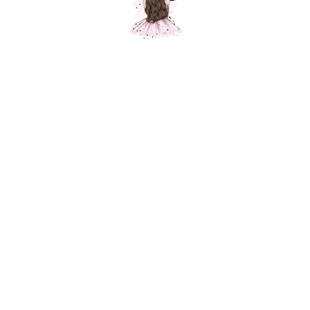
Композиция № 326
Шарики Москвы
SKU:
000326
6750,00
р.