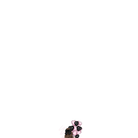
Технология
ШАРИКИ
долгого полета
МОСКВЫ
Индивидуальный
Доставим за
подход к делу
3 часа
Премиальное
Удобная
качество шариков
оплата
=
Назад