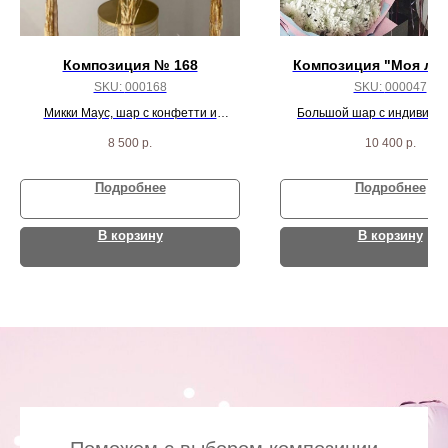
Композиция № 168
Композиция "Моя лю
SKU:
000168
SKU:
000047
Микки Маус, шар с конфетти и
Большой шар с индивиду
надписью, цифра, и 10 черно/красных
надписью, 3 сердца, 30 бел
8 500
р.
10 400
р.
пастель шаров
шаров и 3 агат шар
Подробнее
Подробнее
В корзину
В корзину