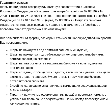
Гарантия и возврат
Шары не подлежат возврату или обмену в соответствии с Законом
Российской Федерации «О защите прав потребителей» от 07.02.1992 №
2300–1 (в ред. от 25.10.2007 г.) и Постановлением Правительства Российской
Федерации от 19.01.1998 № 55 (в ред. 27.03.2007 г.). Покупатель может
отказаться от гелиевых воздушных шаров или заменить их (сообщив о
проблеме оператору) только в момент покупки.
Вне зависимости от формы, размера и стоимости шаров убедительно просим
Вас проверить, что:
Шары не находятся под прямыми солнечными лучами,
Шары не находятся под работающими кондиционерами, фенами,
вентиляторами, на сквозняке,
Шары нельзя оставлять в машине/на балконе на ночь, и даже на
несколько часов
Шары созданы, чтобы дарить радость, в том числе и детям. Если дети
активно играют с шарами, будьте готовы к тому, что они быстрее
потеряют свои свойства.
Зимой не желательно устанавливать композиции воздушных шаров
вблизи батарей.
Гарантии на уличные оформления мы не даём, поскольку погодные
условия как правило не предсказуемы. Но мы всегда посоветуем вам,
как лучше поступить.