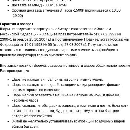
Доставка к точному времени - 1000₽
Доставка за МКАД - 800₽+ 40₽/км
Срочная доставка в течении 3 часов -1500₽ (принимается с 10:00
-19:00)
Гарантия и возврат
Шары не подлежат возврату или обмену в соответствии с Законом
Российской Федерации «О защите прав потребителей» от 07.02.1992 №
2300–1 (в ред. от 25.10.2007 г.) и Постановлением Правительства Российской
Федерации от 19.01.1998 № 55 (в ред. 27.03.2007 г.). Покупатель может
отказаться от гелиевых воздушных шаров или заменить их (сообщив о
проблеме оператору) только в момент покупки.
Вне зависимости от формы, размера и стоимости шаров убедительно просим
Вас проверить, что:
Шары не находятся под прямыми солнечными лучами,
Шары не находятся под работающими кондиционерами, фенами,
вентиляторами, на сквозняке,
Шары нельзя оставлять в машине/на балконе на ночь, и даже на
несколько часов
Шары созданы, чтобы дарить радость, в том числе и детям. Если дети
активно играют с шарами, будьте готовы к тому, что они быстрее
потеряют свои свойства.
Зимой не желательно устанавливать композиции воздушных шаров
вблизи батарей.