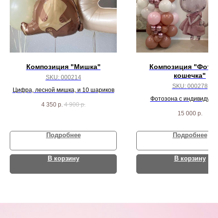
Композиция "Мишка"
Композиция "Фото
кошечка"
SKU:
000214
SKU:
000278
Цифра, лесной мишка, и 10 шариков
Фотозона с индивидуал
4 350
р.
4 900
р.
надписью
15 000
р.
Подробнее
Подробнее
В корзину
В корзину