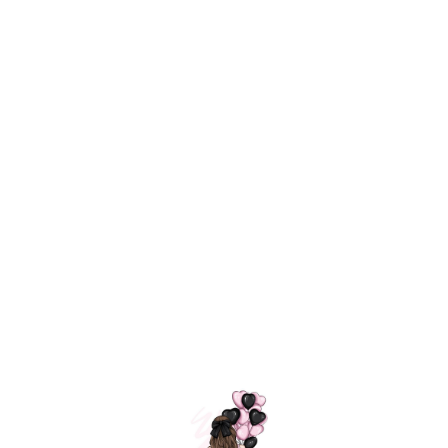
Технология
ШАРИКИ
долгого полета
МОСКВЫ
Индивидуальный
Доставим за
подход к делу
3 часа
Премиальное
Удобная
качество шариков
оплата
=
Назад