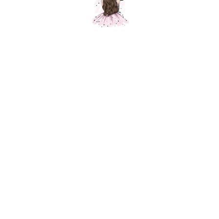
Композиция "Ромашка с пожеланиями"
Шарики Москвы
SKU:
000386
5300,00
р.