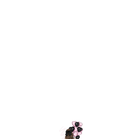
Технология
ШАРИКИ
долгого полета
МОСКВЫ
Индивидуальный
Доставим за
подход к делу
3 часа
Премиальное
Удобная
качество шариков
оплата
=
Назад