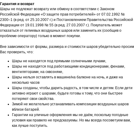
Гарантия и возврат
Шары не подлежат возврату или обмену в соответствии с Законом
Российской Федерации «О защите прав потребителей» от 07.02.1992 №
2300–1 (в ред. от 25.10.2007 г.) и Постановлением Правительства Российской
Федерации от 19.01.1998 № 55 (в ред. 27.03.2007 г.). Покупатель может
отказаться от гелиевых воздушных шаров или заменить их (сообщив о
проблеме оператору) только в момент покупки.
Вне зависимости от формы, размера и стоимости шаров убедительно просим
Вас проверить, что:
Шары не находятся под прямыми солнечными лучами,
Шары не находятся под работающими кондиционерами, фенами,
вентиляторами, на сквозняке,
Шары нельзя оставлять в машине/на балконе на ночь, и даже на
несколько часов
Шары созданы, чтобы дарить радость, в том числе и детям. Если дети
активно играют с шарами, будьте готовы к тому, что они быстрее
потеряют свои свойства.
Зимой не желательно устанавливать композиции воздушных шаров
вблизи батарей.
Гарантии на уличные оформления мы не даём, поскольку погодные
условия как правило не предсказуемы. Но мы всегда посоветуем вам,
как лучше поступить.