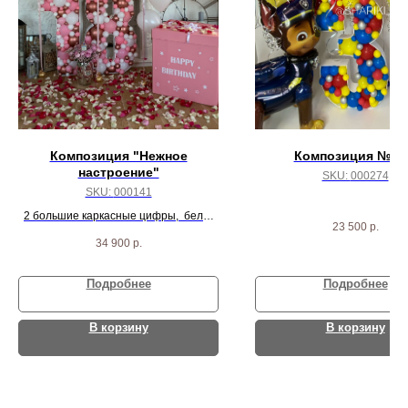
Композиция "Нежное
Композиция № 2
настроение"
SKU:
000274
SKU:
000141
2 большие каркасные цифры, бело-
23 500
р.
розовых звезд, 3 шарика баблс и
34 900
р.
коробка с 12 шариками внутри.
Подробнее
Подробнее
В корзину
В корзину