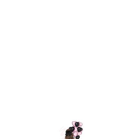
Технология
ШАРИКИ
долгого полета
МОСКВЫ
Индивидуальный
Доставим за
подход к делу
3 часа
Премиальное
Удобная
качество шариков
оплата
=
Назад