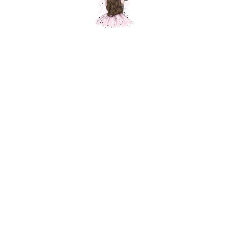
Композиция "Выписка в бежевой гамме
с мишкой"
Шарики Москвы
SKU:
000503