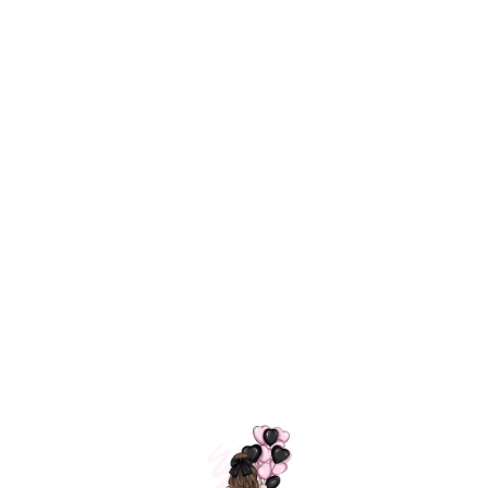
Технология
ШАРИКИ
долгого полета
МОСКВЫ
Индивидуальный
Доставим за
подход к делу
3 часа
Премиальное
Удобная
качество шариков
оплата
=
Назад