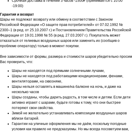
Срочная доставка в течении 3 часов -1500₽ (принимается с 10:00
-19:00)
Гарантия и возврат
Шары не подлежат возврату или обмену в соответствии с Законом
Российской Федерации «О защите прав потребителей» от 07.02.1992 №
2300–1 (в ред. от 25.10.2007 г.) и Постановлением Правительства Российской
Федерации от 19.01.1998 № 55 (в ред. 27.03.2007 г.). Покупатель может
отказаться от гелиевых воздушных шаров или заменить их (сообщив о
проблеме оператору) только в момент покупки.
Вне зависимости от формы, размера и стоимости шаров убедительно просим
Вас проверить, что:
Шары не находятся под прямыми солнечными лучами,
Шары не находятся под работающими кондиционерами, фенами,
вентиляторами, на сквозняке,
Шары нельзя оставлять в машине/на балконе на ночь, и даже на
несколько часов
Шары созданы, чтобы дарить радость, в том числе и детям. Если дети
активно играют с шарами, будьте готовы к тому, что они быстрее
потеряют свои свойства.
Зимой не желательно устанавливать композиции воздушных шаров
вблизи батарей.
Гарантии на уличные оформления мы не даём, поскольку погодные
условия как правило не предсказуемы. Но мы всегда посоветуем вам,