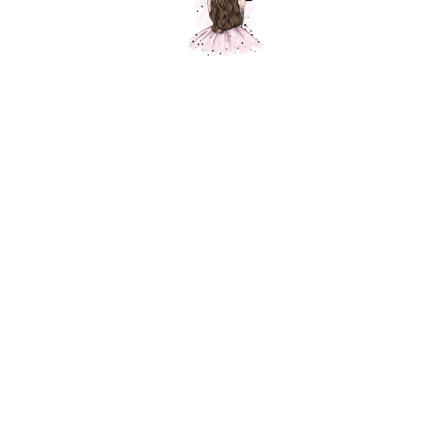
Композиция "Гонки"
Шарики Москвы
SKU:
000235
5400,00
р.