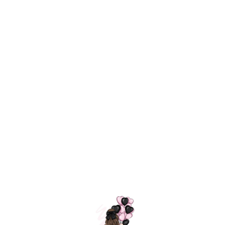
Технология
ШАРИКИ
долгого полета
МОСКВЫ
Индивидуальный
Доставим за
подход к делу
3 часа
Премиальное
Удобная
качество шариков
оплата
=
Назад