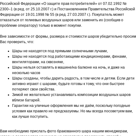
Российской Федерации «О защите прав потребителей» от 07.02.1992 №
2300–1 (в ред. от 25.10.2007 г.) и Постановлением Правительства Российской
Федерации от 19.01.1998 № 55 (в ред. 27.03.2007 г.). Покупатель может
отказаться от гелиевых воздушных шаров или заменить их (сообщив о
проблеме оператору) только в момент покупки.
Вне зависимости от формы, размера и стоимости шаров убедительно просим
Вас проверить, что:
Шары не находятся под прямыми солнечными лучами,
Шары не находятся под работающими кондиционерами, фенами,
вентиляторами, на сквозняке,
Шары нельзя оставлять в машине/на балконе на ночь, и даже на
несколько часов
Шары созданы, чтобы дарить радость, в том числе и детям. Если дети
активно играют с шарами, будьте готовы к тому, что они быстрее
потеряют свои свойства.
Зимой не желательно устанавливать композиции воздушных шаров
вблизи батарей.
Гарантии на уличные оформления мы не даём, поскольку погодные
условия как правило не предсказуемы. Но мы всегда посоветуем вам,
как лучше поступить.
Вам необходимо прислать фото бракованного шара нашим менеджерам,