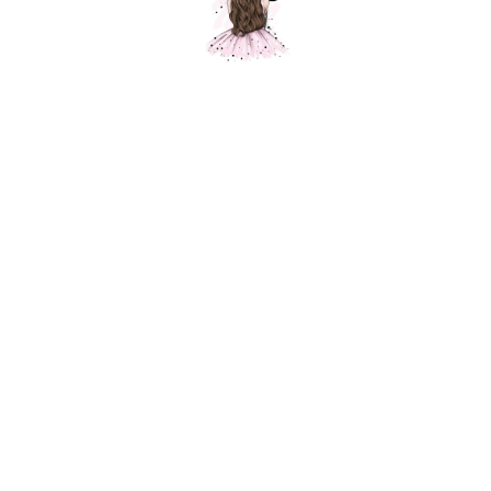
Композиция "Яркие чувства"
Шарики Москвы
SKU:
000283
5000,00
р.