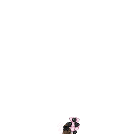
Технология
ШАРИКИ
долгого полета
МОСКВЫ
Индивидуальный
Доставим за
подход к делу
3 часа
Премиальное
Удобная
качество шариков
оплата
=
Назад