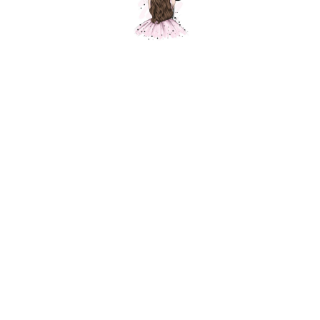
Композиция № 378
Шарики Москвы
000378
7700,00
р.
В корзину
Состав композиции :