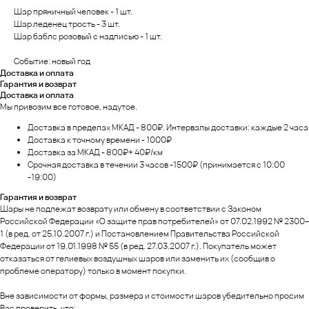
Шар пряничный человек - 1 шт.
Шар леденец трость - 3 шт.
Шар баблс розовый с надписью - 1 шт.
Событие: новый год
Доставка и оплата
Гарантия и возврат
Доставка и оплата
Мы привозим все готовое, надутое.
Доставка в пределах МКАД - 800₽. Интервалы доставки: каждые 2 часа
Доставка к точному времени - 1000₽
Доставка за МКАД - 800₽+ 40₽/км
Срочная доставка в течении 3 часов -1500₽ (принимается с 10:00
-19:00)
Гарантия и возврат
Шары не подлежат возврату или обмену в соответствии с Законом
Российской Федерации «О защите прав потребителей» от 07.02.1992 № 2300–
1 (в ред. от 25.10.2007 г.) и Постановлением Правительства Российской
Федерации от 19.01.1998 № 55 (в ред. 27.03.2007 г.). Покупатель может
отказаться от гелиевых воздушных шаров или заменить их (сообщив о
проблеме оператору) только в момент покупки.
Вне зависимости от формы, размера и стоимости шаров убедительно просим
Вас проверить, что: