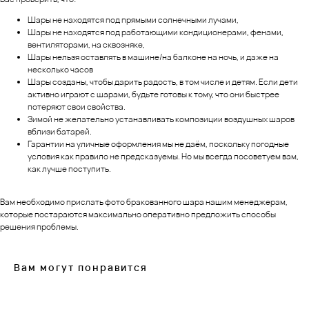
Шары не находятся под прямыми солнечными лучами,
Шары не находятся под работающими кондиционерами, фенами,
вентиляторами, на сквозняке,
Шары нельзя оставлять в машине/на балконе на ночь, и даже на
несколько часов
Шары созданы, чтобы дарить радость, в том числе и детям. Если дети
активно играют с шарами, будьте готовы к тому, что они быстрее
потеряют свои свойства.
Зимой не желательно устанавливать композиции воздушных шаров
вблизи батарей.
Гарантии на уличные оформления мы не даём, поскольку погодные
условия как правило не предсказуемы. Но мы всегда посоветуем вам,
как лучше поступить.
Вам необходимо прислать фото бракованного шара нашим менеджерам,
которые постараются максимально оперативно предложить способы
решения проблемы.
Вам могут понравится