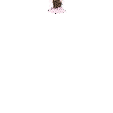
Композиция "Весеннее настроение"
Шарики Москвы
SKU:
000569
14150,00
р.