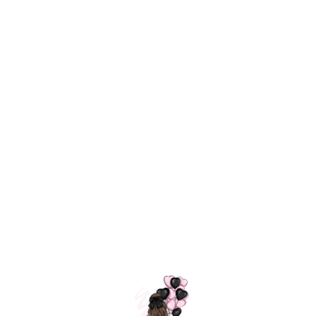
Технология
ШАРИКИ
долгого полета
МОСКВЫ
Индивидуальный
Доставим за
подход к делу
3 часа
Премиальное
Удобная
качество шариков
оплата
=
Назад