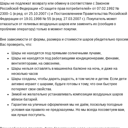
Шары не подлежат возврату или обмену в соответствии с Законом
Российской Федерации «О защите прав потребителей» от 07.02.1992 №
2300–1 (в ред. от 25.10.2007 г.) и Постановлением Правительства Российской
Федерации от 19.01.1998 № 55 (в ред. 27.03.2007 г.). Покупатель может
отказаться от гелиевых воздушных шаров или заменить их (сообщив о
проблеме оператору) только в момент покупки.
Вне зависимости от формы, размера и стоимости шаров убедительно просим
Вас проверить, что:
Шары не находятся под прямыми солнечными лучами,
Шары не находятся под работающими кондиционерами, фенами,
вентиляторами, на сквозняке,
Шары нельзя оставлять в машине/на балконе на ночь, и даже на
несколько часов
Шары созданы, чтобы дарить радость, в том числе и детям. Если дети
активно играют с шарами, будьте готовы к тому, что они быстрее
потеряют свои свойства.
Зимой не желательно устанавливать композиции воздушных шаров
вблизи батарей.
Гарантии на уличные оформления мы не даём, поскольку погодные
условия как правило не предсказуемы. Но мы всегда посоветуем вам,
как лучше поступить.