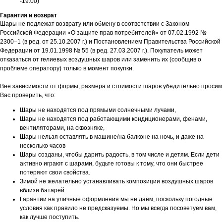
-19:00)
Гарантия и возврат
Шары не подлежат возврату или обмену в соответствии с Законом
Российской Федерации «О защите прав потребителей» от 07.02.1992 №
2300–1 (в ред. от 25.10.2007 г.) и Постановлением Правительства Российской
Федерации от 19.01.1998 № 55 (в ред. 27.03.2007 г.). Покупатель может
отказаться от гелиевых воздушных шаров или заменить их (сообщив о
проблеме оператору) только в момент покупки.
Вне зависимости от формы, размера и стоимости шаров убедительно просим
Вас проверить, что:
Шары не находятся под прямыми солнечными лучами,
Шары не находятся под работающими кондиционерами, фенами,
вентиляторами, на сквозняке,
Шары нельзя оставлять в машине/на балконе на ночь, и даже на
несколько часов
Шары созданы, чтобы дарить радость, в том числе и детям. Если дети
активно играют с шарами, будьте готовы к тому, что они быстрее
потеряют свои свойства.
Зимой не желательно устанавливать композиции воздушных шаров
вблизи батарей.
Гарантии на уличные оформления мы не даём, поскольку погодные
условия как правило не предсказуемы. Но мы всегда посоветуем вам,
как лучше поступить.