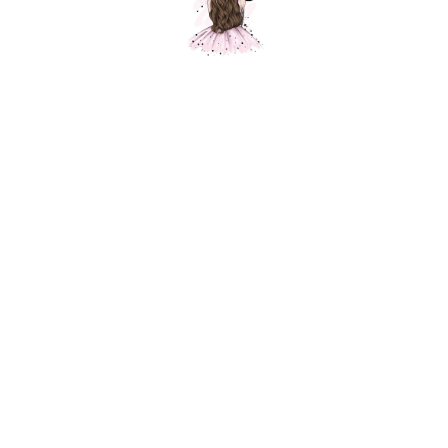
Композиция "Теплота "
Шарики Москвы
SKU:
000594
13800,00
р.