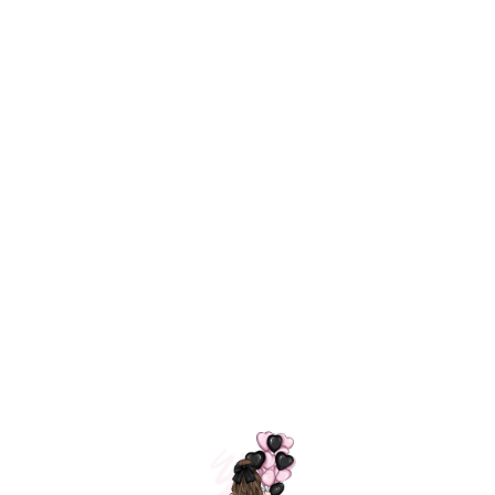
Технология
ШАРИКИ
долгого полета
МОСКВЫ
Индивидуальный
Доставим за
подход к делу
3 часа
Премиальное
Удобная
качество шариков
оплата
=
Назад